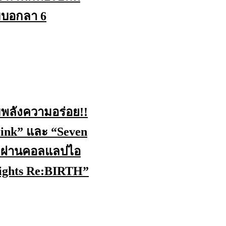
มบอกลา 6
มพลังความอร่อย!!
 Pink” และ “Seven
” ผ่านคอลแลปไอ
nights Re:BIRTH”