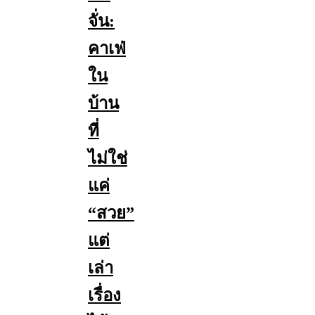
จั่น:
คาเฟ่
ใน
บ้าน
ที่
ไม่ใช่
แค่
“สวย”
แต่
เล่า
เรื่อง