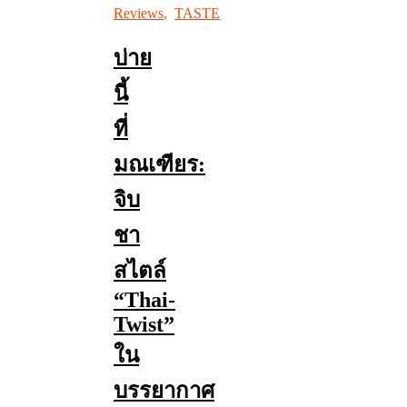
Reviews
,
TASTE
บ่าย
นี้
ที่
มณเฑียร:
จิบ
ชา
สไตล์
“Thai-
Twist”
ใน
บรรยากาศ