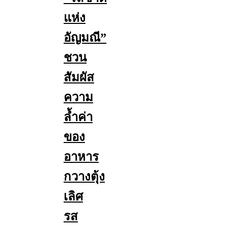
แห่ง
อัญมณี”
ชวน
สัมผัส
ความ
ล้ำค่า
ของ
อาหาร
กวางตุ้ง
เลิศ
รส