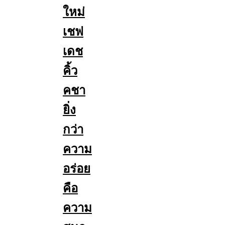
ใหม่
เชฟ
เดช
คิ้ว
คชา
ยิ่ง
กว่า
ความ
อร่อย
คือ
ความ