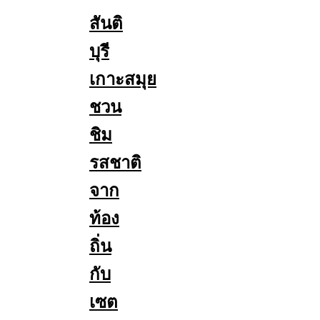
สันติ
บุรี
เกาะสมุย
ชวน
ชิม
รสชาติ
จาก
ท้อง
ถิ่น
กับ
เซต