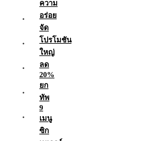
ความ
อร่อย
จัด
โปรโมชัน
ใหญ่
ลด
20%
ยก
ทัพ
9
เมนู
ซิก