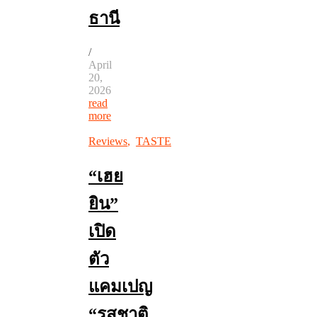
ธานี
/
April
20,
2026
read
more
Reviews
,
TASTE
“เฮย
ยิน”
เปิด
ตัว
แคมเปญ
“รสชาติ