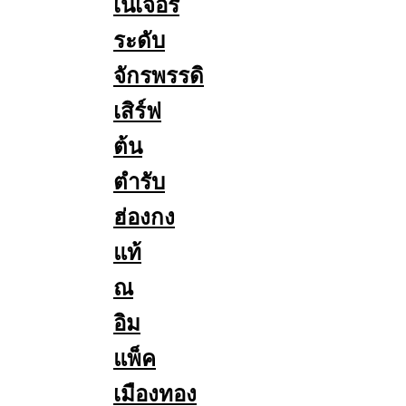
เนเจอร์
ระดับ
จักรพรรดิ
เสิร์ฟ
ต้น
ตำรับ
ฮ่องกง
แท้
ณ
อิม
แพ็ค
เมืองทอง