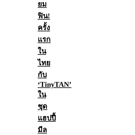
ยม
ฟิน!
ครั้ง
แรก
ใน
ไทย
กับ
‘TinyTAN’
ใน
ชุด
แฮปปี้
มีล