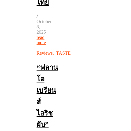
ไทย
/
October
8,
2025
read
more
Reviews
,
TASTE
“ฟลาน
โอ
เบรียน
ส์
ไอริช
ผับ”