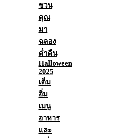
ชวน
คุณ
มา
ฉลอง
ค่ำคืน
Halloween
2025
เต็ม
อิ่ม
เมนู
อาหาร
และ