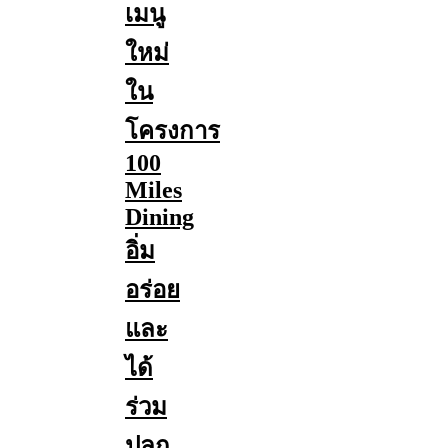
เมนู
ใหม่
ใน
โครงการ
100
Miles
Dining
อิ่ม
อร่อย
และ
ได้
ร่วม
ปลูก