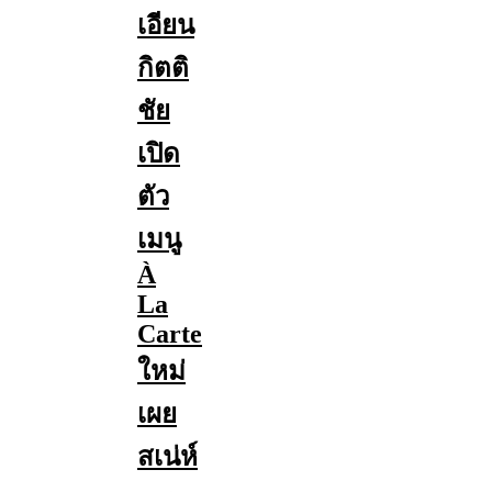
เอียน
กิตติ
ชัย
เปิด
ตัว
เมนู
À
La
Carte
ใหม่
เผย
สเน่ห์