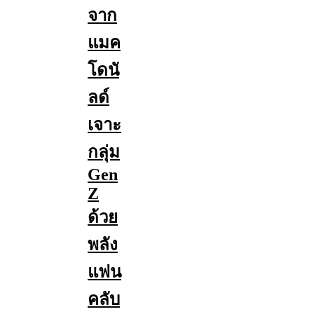
จาก
แมค
โดนั
ลด์
เจาะ
กลุ่ม
Gen
Z
ด้วย
พลัง
แฟน
คลับ