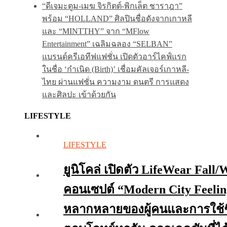
“ดีเจมะตูม-เมฆ จิรกิตต์-พิกเล็ต ชาราฎา”
พร้อม “HOLLAND” ศิลปินชื่อดังจากเกาหลี
และ “MINTTHY” จาก “MFlow
Entertainment” เฉลิมฉลอง “SELBAN”
แบรนด์ครีเอทีฟแฟชั่น เปิดตัวอาร์ไคฟ์แรก
ในชื่อ ‘กำเนิด (Birth)’ เชื่อมคัลเจอร์เกาหลี-
ไทย ผ่านแฟชั่น ความงาม ดนตรี การแสดง
และศิลปะ เข้าด้วยกัน
LIFESTYLE
LIFESTYLE
ยูนิโคล่ เปิดตัว LifeWear Fall
คอนเซปต์ “Modern City Feeli
หลากหลายของผู้คนและการใช้ชีวิ