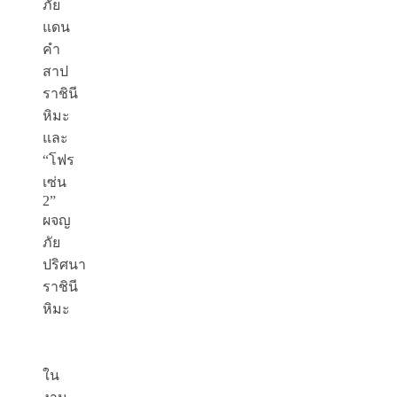
ภัย
แดน
คำ
สาป
ราชินี
หิมะ
และ
“โฟร
เซ่น
2”
ผจญ
ภัย
ปริศนา
ราชินี
หิมะ
ใน