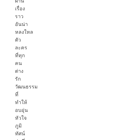
ผ่าน
เรื่อง
ราว
อันน่า
หลงใหล
ตัว
ละคร
ที่ทุก
คน
ต่าง
รัก
วัฒนธรรม
ที่
ทำให้
อบอุ่น
หัวใจ
ภูมิ
ทัศน์