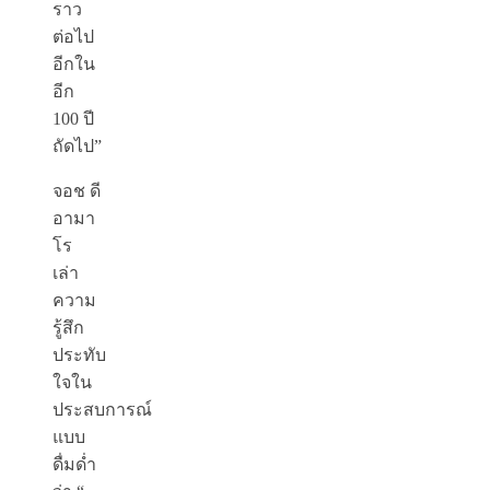
ราว
ต่อไป
อีกใน
อีก
100 ปี
ถัดไป”
จอช ดี
อามา
โร
เล่า
ความ
รู้สึก
ประทับ
ใจใน
ประสบการณ์
แบบ
ดื่มด่ำ