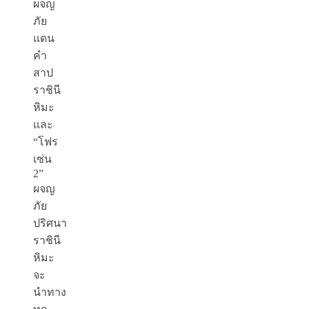
ผจญ
ภัย
แดน
คำ
สาป
ราชินี
หิมะ
และ
“โฟร
เซ่น
2”
ผจญ
ภัย
ปริศนา
ราชินี
หิมะ
จะ
นำทาง