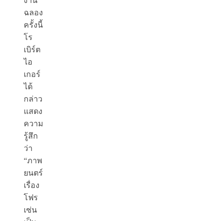
งาน
ฉลอง
ครั้งนี้
โร
เบิร์ต
ไอ
เกอร์
ได้
กล่าว
แสดง
ความ
รู้สึก
ว่า
“ภาพ
ยนตร์
เรื่อง
โฟร
เซ่น