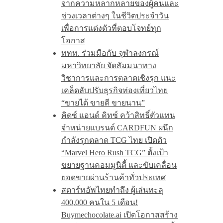
จากความหลากหลายของผู้คนและ
ช่วงเวลาต่างๆ ในชีวิตประจำวัน
เพื่อการแต่งตัวที่ตอบโจทย์ทุก
โอกาส
ททท. ร่วมมือกับ จุฬาลงกรณ์
มหาวิทยาลัย จัดสัมมนาทาง
วิชาการและการตลาดเชิงรุก แนะ
เคล็ดลับปรับธุรกิจท่องเที่ยวไทย
“ขายได้ ขายดี ขายนาน”
คิดซ์ แอนด์ คิทซ์ คว้าสิทธิ์ตัวแทน
จำหน่ายแบรนด์ CARDFUN ผนึก
กำลังรุกตลาด TCG ไทย เปิดตัว
“Marvel Hero Rush TCG” ตั้งเป้า
ขยายฐานคอมมูนิตี้ และขับเคลื่อน
ยอดขายผ่านร้านค้าทั่วประเทศ
สตาร์ทอัพไทยทำถึง ผู้เล่นทะลุ
400,000 คนใน 5 เดือน!
Buymechocolate.ai เปิดโอกาสสร้าง