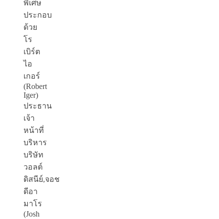
พิเศษ
ประกอบ
ด้วย
โร
เบิร์ต
ไอ
เกอร์
(Robert
Iger)
ประธาน
เจ้า
หน้าที่
บริหาร
บริษัท
วอลต์
ดิสนีย์,จอช
ดีอา
มาโร
(Josh