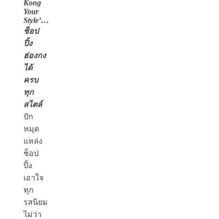
Kong
Your
Style’…
ช็อป
ปิ้ง
ฮ่องกง
ได้
ครบ
ทุก
สไตล์
ปัก
หมุด
แหล่ง
ช็อป
ปิ้ง
เอาใจ
ทุก
รสนิยม
ไม่ว่า