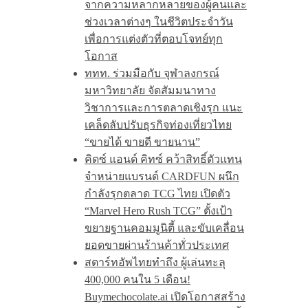
จากความหลากหลายของผู้คนและ
ช่วงเวลาต่างๆ ในชีวิตประจำวัน
เพื่อการแต่งตัวที่ตอบโจทย์ทุก
โอกาส
ททท. ร่วมมือกับ จุฬาลงกรณ์
มหาวิทยาลัย จัดสัมมนาทาง
วิชาการและการตลาดเชิงรุก แนะ
เคล็ดลับปรับธุรกิจท่องเที่ยวไทย
“ขายได้ ขายดี ขายนาน”
คิดซ์ แอนด์ คิทซ์ คว้าสิทธิ์ตัวแทน
จำหน่ายแบรนด์ CARDFUN ผนึก
กำลังรุกตลาด TCG ไทย เปิดตัว
“Marvel Hero Rush TCG” ตั้งเป้า
ขยายฐานคอมมูนิตี้ และขับเคลื่อน
ยอดขายผ่านร้านค้าทั่วประเทศ
สตาร์ทอัพไทยทำถึง ผู้เล่นทะลุ
400,000 คนใน 5 เดือน!
Buymechocolate.ai เปิดโอกาสสร้าง