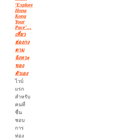
‘Explore
Hong
Kong
Your
Pace’…
เที่ยว
ฮ่องกง
ตาม
จังหวะ
ของ
ตัวเอง
ไวบ์
แรก
สำหรับ
คนที่
ชื่น
ชอบ
การ
ท่อง