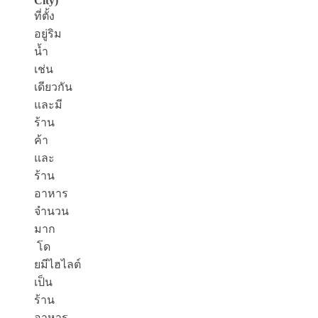
City)
ที่ตั้ง
อยู่ริม
น้ำ
เช่น
เดียวกัน
และมี
ร้าน
ค้า
และ
ร้าน
อาหาร
จำนวน
มาก
โด
ยมีไฮไลต์
เป็น
ร้าน
อาหาร