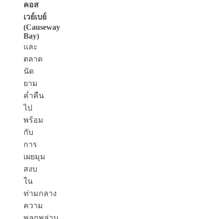
คอส
เวย์เบย์
(Causeway
Bay)
และ
ตลาด
นัด
ยาม
ค่ำคืน
ไป
พร้อม
กับ
การ
เผยมุม
สงบ
ใน
ท่ามกลาง
ความ
พลุกพล่าน