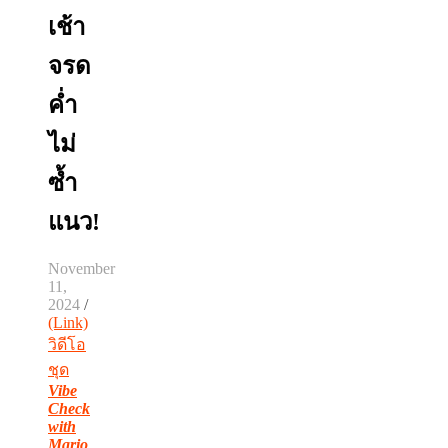
เช้า
จรด
ค่ำ
ไม่
ซ้ำ
แนว!
November
11,
2024
/
(Link)
วิดีโอ
ชุด
Vibe
Check
with
Mario