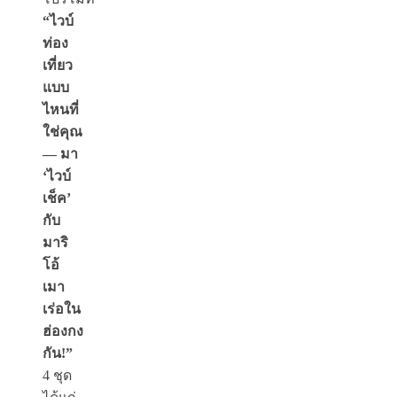
“ไวบ์
ท่อง
เที่ยว
แบบ
ไหนที่
ใช่คุณ
— มา
‘ไวบ์
เช็ค’
กับ
มาริ
โอ้
เมา
เร่อใน
ฮ่องกง
กัน!”
4 ชุด