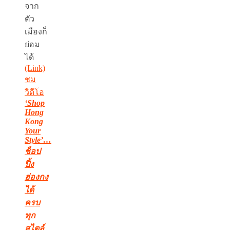
จาก
ตัว
เมืองก็
ย่อม
ได้
(Link)
ชม
วิดีโอ
‘Shop
Hong
Kong
Your
Style’…
ช็อป
ปิ้ง
ฮ่องกง
ได้
ครบ
ทุก
สไตล์