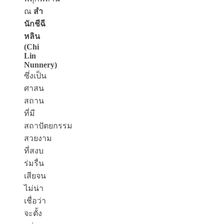
ณ
สำ
นักชีฉี
หลิน
(Chi
Lin
Nunnery)
ซึ่งเป็น
ศาสน
สถาน
ที่มี
สถาปัตยกรรม
สวยงาม
ที่สงบ
ร่มรื่น
เสียจน
ไม่น่า
เชื่อว่า
จะตั้ง