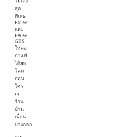
โมเดล
สุด
พิเศษ
E
65
W
และ
E
80
W
GBS
ให้คอ
กาแฟ
ได้ยล
โฉม
ก่อน
ใคร
ณ
ร้าน
บ้าน
เพื่อน
บางกอก
เคย