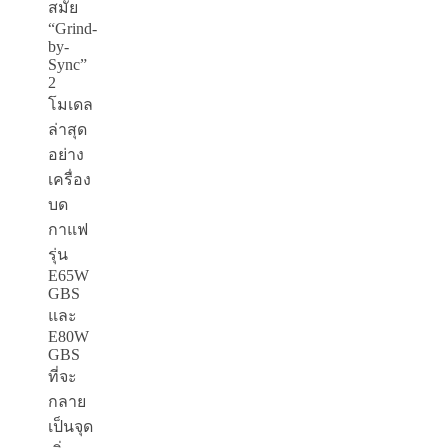
สมัย
“
Grind-
by-
Sync”
2
โมเดล
ล่าสุด
อย่าง
เครื่อง
บด
กาแฟ
รุ่น
E
65
W
GBS
และ
E
80
W
GBS
ที่จะ
กลาย
เป็นจุด