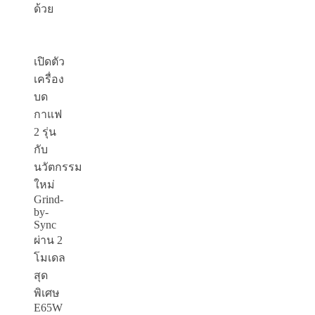
ด้วย
เปิดตัว
เครื่อง
บด
กาแฟ
2 รุ่น
กับ
นวัตกรรม
ใหม่
Grind-
by-
Sync
ผ่าน 2
โมเดล
สุด
พิเศษ
E
65
W