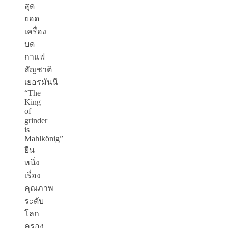
สุด
ยอด
เครื่อง
บด
กาแฟ
สัญชาติ
เยอรมัน
นี
“
The
King
of
grinder
is
Mahlkönig
”
ยืน
หนึ่ง
เรื่อง
คุณภาพ
ระดับ
โลก
ครอง