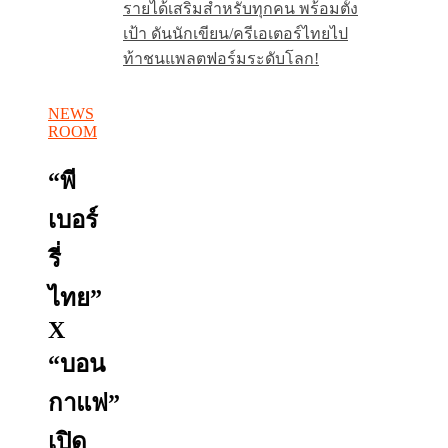
รายได้เสริมสำหรับทุกคน พร้อมตั้ง
เป้า ดันนักเขียน/ครีเอเตอร์ไทยไป
ท้าชนแพลตฟอร์มระดับโลก!
NEWS
ROOM
“พี
เบอร์
รี่
ไทย”
X
“บอน
กาแฟ”
เปิด