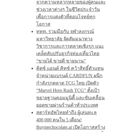
จากความหลากหลายของผู้คนและ
ช่วงเวลาต่างๆ ในชีวิตประจำวัน
เพื่อการแต่งตัวที่ตอบโจทย์ทุก
โอกาส
ททท. ร่วมมือกับ จุฬาลงกรณ์
มหาวิทยาลัย จัดสัมมนาทาง
วิชาการและการตลาดเชิงรุก แนะ
เคล็ดลับปรับธุรกิจท่องเที่ยวไทย
“ขายได้ ขายดี ขายนาน”
คิดซ์ แอนด์ คิทซ์ คว้าสิทธิ์ตัวแทน
จำหน่ายแบรนด์ CARDFUN ผนึก
กำลังรุกตลาด TCG ไทย เปิดตัว
“Marvel Hero Rush TCG” ตั้งเป้า
ขยายฐานคอมมูนิตี้ และขับเคลื่อน
ยอดขายผ่านร้านค้าทั่วประเทศ
สตาร์ทอัพไทยทำถึง ผู้เล่นทะลุ
400,000 คนใน 5 เดือน!
Buymechocolate.ai เปิดโอกาสสร้าง