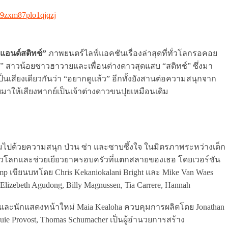
89zxm87plo1qjqzj
โลแอนด์สติทช์”
ภาพยนตร์ไลฟ์แอคชันเรื่องล่าสุดที่ทั่วโลกรอคอย
” สาวน้อยชาวฮาวายและเพื่อนต่างดาวสุดแสบ “สติทช์” ซึ่งมา
นเสียงเดียวกันว่า “อยากดูแล้ว” อีกทั้งยังสานต่อความสนุกจาก
ับมาให้เสียงพากย์เป็นเจ้าต่างดาวขนปุยเหมือนเดิม
เต็มไปด้วยความสนุก ป่วน ซ่า และซาบซึ้งใจ ในมิตรภาพระหว่างเด็ก
งดาวโลกและช่วยเยียวยาครอบครัวที่แตกสลายของเธอ โดยเวอร์ชัน
amp เขียนบทโดย Chris Kekaniokalani Bright และ Mike Van Waes
zebeth Agudong, Billy Magnussen, Tia Carrere, Hannah
akis และนักแสดงหน้าใหม่ Maia Kealoha ควบคุมการผลิตโดย Jonathan
Louie Provost, Thomas Schumacher เป็นผู้อำนวยการสร้าง