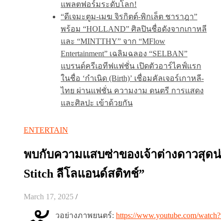
แพลตฟอร์มระดับโลก!
“ดีเจมะตูม-เมฆ จิรกิตต์-พิกเล็ต ชาราฎา”
พร้อม “HOLLAND” ศิลปินชื่อดังจากเกาหลี
และ “MINTTHY” จาก “MFlow
Entertainment” เฉลิมฉลอง “SELBAN”
แบรนด์ครีเอทีฟแฟชั่น เปิดตัวอาร์ไคฟ์แรก
ในชื่อ ‘กำเนิด (Birth)’ เชื่อมคัลเจอร์เกาหลี-
ไทย ผ่านแฟชั่น ความงาม ดนตรี การแสดง
และศิลปะ เข้าด้วยกัน
ENTERTAIN
พบกับความแสบซ่าของเจ้าต่างดาวสุดน่าร
Stitch ลีโลแอนด์สติทช์”
March 17, 2025
/
วอย่างภาพยนตร์:
https://www.youtube.com/wa