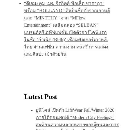
“ดีเจมะตูม-เมฆ จิรกิตต์-พิกเล็ต ชาราฎา”
พร้อม “HOLLAND” ศิลปินชื่อดังจากเกาหลี
และ “MINTTHY” จาก “MFlow
Entertainment” เฉลิมฉลอง “SELBAN”
แบรนด์ครีเอทีฟแฟชั่น เปิดตัวอาร์ไคฟ์แรก
ในชื่อ ‘กำเนิด (Birth)’ เชื่อมคัลเจอร์เกาหลี-
ไทย ผ่านแฟชั่น ความงาม ดนตรี การแสดง
และศิลปะ เข้าด้วยกัน
Latest Post
ยูนิโคล่ เปิดตัว LifeWear Fall/Winter 2026
ภายใต้คอนเซปต์ “Modern City Feelings”
สะท้อนความหลากหลายของผู้คนและการ