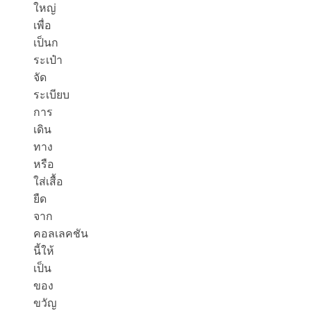
ใหญ่
เพื่อ
เป็น
ก
ระเป๋า
จัด
ระเบียบ
การ
เดิน
ทาง
หรือ
ใส่
เสื้อ
ยืด
จาก
คอลเลคชัน
นี้ให้
เป็น
ของ
ขวัญ