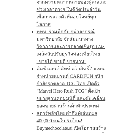
จากความหลากหลายของผู้คนและ
ช่วงเวลาต่างๆ ในชีวิตประจำวัน
เพื่อการแต่งตัวที่ตอบโจทย์ทุก
โอกาส
ททท. ร่วมมือกับ จุฬาลงกรณ์
มหาวิทยาลัย จัดสัมมนาทาง
วิชาการและการตลาดเชิงรุก แนะ
เคล็ดลับปรับธุรกิจท่องเที่ยวไทย
“ขายได้ ขายดี ขายนาน”
คิดซ์ แอนด์ คิทซ์ คว้าสิทธิ์ตัวแทน
จำหน่ายแบรนด์ CARDFUN ผนึก
กำลังรุกตลาด TCG ไทย เปิดตัว
“Marvel Hero Rush TCG” ตั้งเป้า
ขยายฐานคอมมูนิตี้ และขับเคลื่อน
ยอดขายผ่านร้านค้าทั่วประเทศ
สตาร์ทอัพไทยทำถึง ผู้เล่นทะลุ
400,000 คนใน 5 เดือน!
Buymechocolate.ai เปิดโอกาสสร้าง