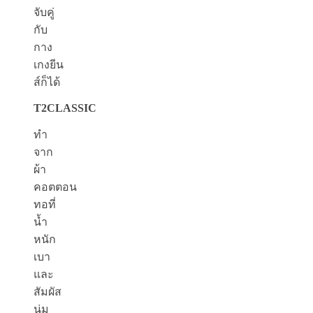
จับคู่
กับ
กาง
เกงยีน
ส์ก็ได้
T2CLASSIC
ทำ
จาก
ผ้า
คอตตอน
ทอที่
น้ำ
หนัก
เบา
และ
สัมผัส
นุ่ม