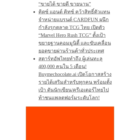
“ขายได้ ขายดี ขายนาน”
คิดซ์ แอนด์ คิทซ์ คว้าสิทธิ์ตัวแทน
จำหน่ายแบรนด์ CARDFUN ผนึก
กำลังรุกตลาด TCG ไทย เปิดตัว
“Marvel Hero Rush TCG” ตั้งเป้า
ขยายฐานคอมมูนิตี้ และขับเคลื่อน
ยอดขายผ่านร้านค้าทั่วประเทศ
สตาร์ทอัพไทยทำถึง ผู้เล่นทะลุ
400,000 คนใน 5 เดือน!
Buymechocolate.ai เปิดโอกาสสร้าง
รายได้เสริมสำหรับทุกคน พร้อมตั้ง
เป้า ดันนักเขียน/ครีเอเตอร์ไทยไป
ท้าชนแพลตฟอร์มระดับโลก!