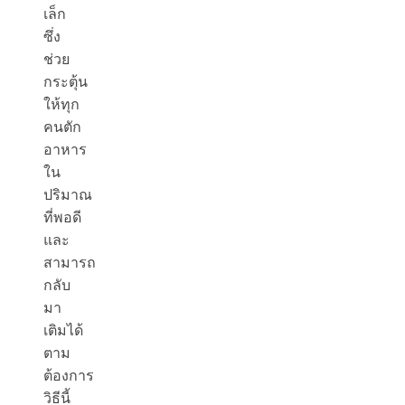
เล็ก
ซึ่ง
ช่วย
กระตุ้น
ให้ทุก
คนตัก
อาหาร
ใน
ปริมาณ
ที่พอดี
และ
สามารถ
กลับ
มา
เติมได้
ตาม
ต้องการ
วิธีนี้