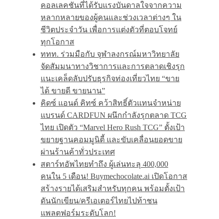
คอลเลคชันที่ได้รับแรงบันดาลใจจากความ
หลากหลายของผู้คนและช่วงเวลาต่างๆ ใน
ชีวิตประจำวัน เพื่อการแต่งตัวที่ตอบโจทย์
ทุกโอกาส
ททท. ร่วมมือกับ จุฬาลงกรณ์มหาวิทยาลัย
จัดสัมมนาทางวิชาการและการตลาดเชิงรุก
แนะเคล็ดลับปรับธุรกิจท่องเที่ยวไทย “ขาย
ได้ ขายดี ขายนาน”
คิดซ์ แอนด์ คิทซ์ คว้าสิทธิ์ตัวแทนจำหน่าย
แบรนด์ CARDFUN ผนึกกำลังรุกตลาด TCG
ไทย เปิดตัว “Marvel Hero Rush TCG” ตั้งเป้า
ขยายฐานคอมมูนิตี้ และขับเคลื่อนยอดขาย
ผ่านร้านค้าทั่วประเทศ
สตาร์ทอัพไทยทำถึง ผู้เล่นทะลุ 400,000
คนใน 5 เดือน! Buymechocolate.ai เปิดโอกาส
สร้างรายได้เสริมสำหรับทุกคน พร้อมตั้งเป้า
ดันนักเขียน/ครีเอเตอร์ไทยไปท้าชน
แพลตฟอร์มระดับโลก!