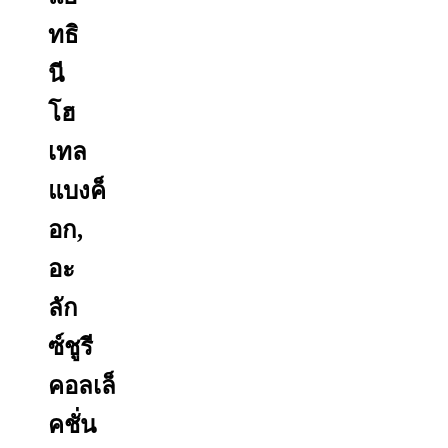
ทธิ
นี
โฮ
เทล
แบงค็
อก,
อะ
ลัก
ซ์ชูรี
คอลเล็
คชั่น