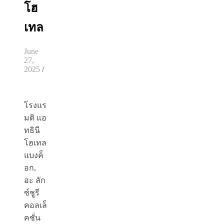
โฮ
เทล
June
27,
2025
/
โรงแร
มดิ แอ
ทธินี
โฮเทล
แบงค็
อก,
อะ ลัก
ซ์ชูรี
คอลเล็
คชั่น