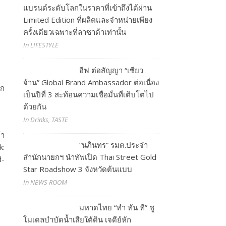
แบรนด์ระดับโลกในราคาที่เข้าถึงได้ผ่าน
Limited Edition ที่ผลิตและจำหน่ายเพียง
ครั้งเดียวเฉพาะที่ลาซาด้าเท่านั้น
In LIFESTYLE
อีฟ ต่อสัญญา “เซียว
จ้าน” Global Brand Ambassador ต่อเนื่อง
ีก
เป็นปีที่ 3 สะท้อนความเชื่อมั่นที่เติบโตไป
ด้วยกัน
In Drinks, TASTE
้า
“นภินทร” รมต.ประจำ
k:
สำนักนายกฯ นำทัพเปิด Thai Street Gold
d-
Star Roadshow 3 จังหวัดต้นแบบ
In NEWS ROOM
มหาดไทย “ทำ ทัน ที” ชู
โมเดลบำบัดน้ำเสียใต้ดิน เจดีย์หัก