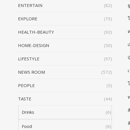
ENTERTAIN
(82)
ย
ใ
EXPLORE
(73)
ค
HEALTH-BEAUTY
(92)
เ
HOME-DESIGN
(50)
บ
LIFESTYLE
(97)
เ
NEWS ROOM
(572)
โ
PEOPLE
(5)
ท
TASTE
(44)
ส
Drinks
(6)
ล
Food
(6)