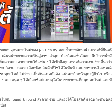
 found” จุดหมายใหม่ของ J/K Beauty ตอกย้ำภาพลักษณ์ แบรนด์ที่ยืนหนึ
 เดินหน้าขยายความฟินสู่สาขาล่าสุด ด้วยโลเคชั่นในสถานีบริการน้ำม
เพิ่มความสะดวกสบายให้แฟน ๆ ได้เข้าถึงทุกเทรนด์ความงามง่ายขึ้นกว่าท
เบรก ก็สามารถแวะเลือกช้อปสินค้าที่ใช่ได้ในทันที แถมยกขบวนไอเทมเด
รบทุกสไตล์ ไม่ว่าจะเป็นกันแดดตัวดัง แผ่นมาส์กหน้าสูตรกู้ผิวไว หรือ
สาว ๆ และหนุ่ม ๆ ได้เลือกช้อปแบบจุใจในบรรยากาศที่สนุก สดใหม่ และท
ไปกับ found & found สะดวก ง่าย และยังได้โปรสุดคุ้ม เฉพาะช่วงฉล
ั้น!