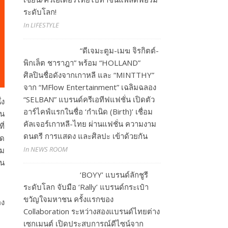
ระดับโลก!
In LIFESTYLE
“ดีเจมะตูม-เมฆ จิรกิตต์-
พิกเล็ต ชาราฎา” พร้อม “HOLLAND”
ศิลปินชื่อดังจากเกาหลี และ “MINTTHY”
จาก “MFlow Entertainment” เฉลิมฉลอง
“SELBAN” แบรนด์ครีเอทีฟแฟชั่น เปิดตัว
่ง
อาร์ไคฟ์แรกในชื่อ ‘กำเนิด (Birth)’ เชื่อม
ัน
คัลเจอร์เกาหลี-ไทย ผ่านแฟชั่น ความงาม
ี่
ดนตรี การแสดง และศิลปะ เข้าด้วยกัน
็ด
In NEWS ROOM
เม
ัน
‘BOYY’ แบรนด์ลักชูรี
ระดับโลก จับมือ ‘Rally’ แบรนด์กระเป๋า
ขวัญใจมหาชน ครั้งแรกของ
อง
Collaboration ระหว่างสองแบรนด์ไทยต่าง
เซกเมนต์ เปิดประสบการณ์ดีไซน์จาก