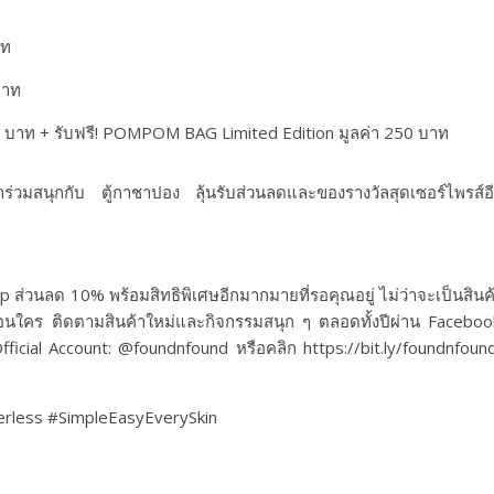
าท
บาท
0 บาท + รับฟรี! POMPOM BAG Limited Edition มูลค่า 250 บาท
ร่วมสนุกกับ ตู้กาชาปอง ลุ้นรับส่วนลดและของรางวัลสุดเซอร์ไพรส์อ
op ส่วนลด 10% พร้อมสิทธิพิเศษอีกมากมายที่รอคุณอยู่ ไม่ว่าจะเป็นสินค
่อนใคร ติดตามสินค้าใหม่และกิจกรรมสนุก ๆ ตลอดทั้งปีผ่าน Faceboo
Official Account: @foundnfound หรือคลิก https://bit.ly/foundnfoun
erless #SimpleEasyEverySkin