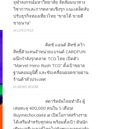
จุฬาลงกรณ์มหาวิทยาลัย จัดสัมมนาทาง
วิชาการและการตลาดเชิงรุก แนะเคล็ดลับ
ปรับธุรกิจท่องเที่ยวไทย “ขายได้ ขายดี
ขายนาน”
In LIFESTYLE
คิดซ์ แอนด์ คิทซ์ คว้า
สิทธิ์ตัวแทนจำหน่ายแบรนด์ CARDFUN
ผนึกกำลังรุกตลาด TCG ไทย เปิดตัว
“Marvel Hero Rush TCG” ตั้งเป้าขยาย
ฐานคอมมูนิตี้ และขับเคลื่อนยอดขายผ่าน
ร้านค้าทั่วประเทศ
In NEWS ROOM
สตาร์ทอัพไทยทำถึง ผู้
เล่นทะลุ 400,000 คนใน 5 เดือน!
Buymechocolate.ai เปิดโอกาสสร้างราย
ได้เสริมสำหรับทุกคน พร้อมตั้งเป้า ดันนัก
เขียน/ครีเอเตอร์ไทยไปท้าชนแพลตฟอร์ม