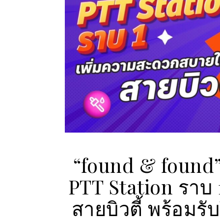
“found & found” 
PTT Station ราบ
สายบิวตี้ พร้อมร