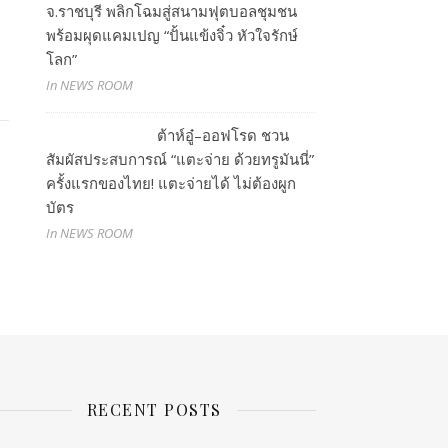
จ.ราชบุรี พลิกโฉมสู่สนามฟุตบอลชุมชน
พร้อมผุดแคมเปญ “ปั้นแข้งจิ๋ว หัวใจรักษ์
โลก”
In NEWS ROOM
ต้าห์อู๋–ออฟโรด ชวน
สัมผัสประสบการณ์ “แตะจ่าย ด้วยทรูมันนี่”
ครั้งแรกของไทย! แตะจ่ายได้ ไม่ต้องผูก
บัตร
In NEWS ROOM
RECENT POSTS