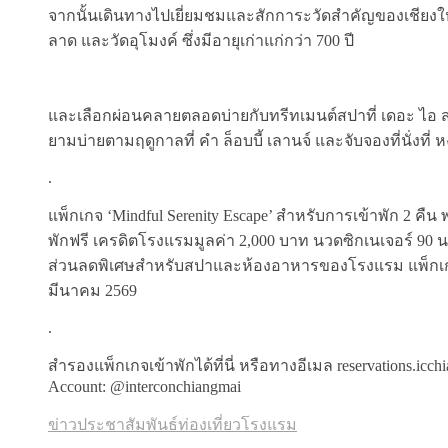
จากนั้นเดินทางไปเยี่ยมชมและสักการะวัดสำคัญของเชียงให
ลาด และวัดอุโมงค์ ซึ่งมีอายุเก่าแก่กว่า 700 ปี
และเลือกผ่อนคลายตลอดบ่ายกับทรีทเมนต์สปาที่ เดอะ ไอ สปา น
ยามบ่ายตามฤดูกาลที่ คำ ล็อบบี้ เลานจ์ และจับจองที่นั่งที
.
แพ็กเกจ ‘Mindful Serenity Escape’ สำหรับการเข้าพัก 2 คื
พักฟรี เครดิตโรงแรมมูลค่า 2,000 บาท นวดซิกเนเจอร์ 90 น
ส่วนลดพิเศษสำหรับสปาและห้องอาหารของโรงแรม แพ็กเกจเริ
มีนาคม 2569
.
สำรองแพ็กเกจเข้าพักได้ที่นี่ หรือทางอีเมล reservations.icc
Account: @interconchiangmai
ข่าวประชาสัมพันธ์
ท่องเที่ยว
โรงแรม