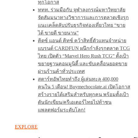
ทุกโอกาส
ททท. ร่วมมือกับ จุฬาลงกรณ์มหาวิทยาลัย
จัดสัมมนาทางวิชาการและการตลาดเชิงรุก
แนะเคล็ดลับปรับธุรกิจท่องเที่ยวไทย “ขาย
ได้ ขายดี ขายนาน”
คิดซ์ แอนด์ คิทซ์ คว้าสิทธิ์ตัวแทนจำหน่าย
แบรนด์ CARDFUN ผนึกกำลังรุกตลาด TCG
ไทย เปิดตัว “Marvel Hero Rush TCG” ตั้งเป้า
ขยายฐานคอมมูนิตี้ และขับเคลื่อนยอดขาย
ผ่านร้านค้าทั่วประเทศ
สตาร์ทอัพไทยทำถึง ผู้เล่นทะลุ 400,000
คนใน 5 เดือน! Buymechocolate.ai เปิดโอกาส
สร้างรายได้เสริมสำหรับทุกคน พร้อมตั้งเป้า
ดันนักเขียน/ครีเอเตอร์ไทยไปท้าชน
แพลตฟอร์มระดับโลก!
EXPLORE