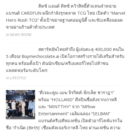
คิดซ์ แอนด์ คิทซ์ คว้าสิทธิ์ตัวแทนจำหน่าย
แบรนด์ CARDFUN ผนึกกำลังรุกตลาด TCG ไทย เปิดตัว “Marvel
Hero Rush TCG” ตั้งเป้าขยายฐานคอมมูนิตี้ และขับเคลื่อนยอด
ขายผ่านร้านค้าทั่วประเทศ
In NEWS ROOM
สตาร์ทอัพไทยทำถึง ผู้เล่นทะลุ 400,000 คนใน
5 เดือน! Buymechocolate.ai เปิดโอกาสสร้างรายได้เสริมสำหรับ
ทุกคน พร้อมตั้งเป้า ดันนักเขียน/ครีเอเตอร์ไทยไปท้าชน
แพลตฟอร์มระดับโลก!
In LIFESTYLE
“ดีเจมะตูม-เมฆ จิรกิตต์-พิกเล็ต ชาราฎา”
พร้อม “HOLLAND” ศิลปินชื่อดังจากเกาหลี
และ “MINTTHY” จาก “MFlow
Entertainment” เฉลิมฉลอง “SELBAN”
แบรนด์ครีเอทีฟแฟชั่น เปิดตัวอาร์ไคฟ์แรกใน
ชื่อ ‘กำเนิด (Birth)’ เชื่อมคัลเจอร์เกาหลี-ไทย ผ่านแฟชั่น ความ