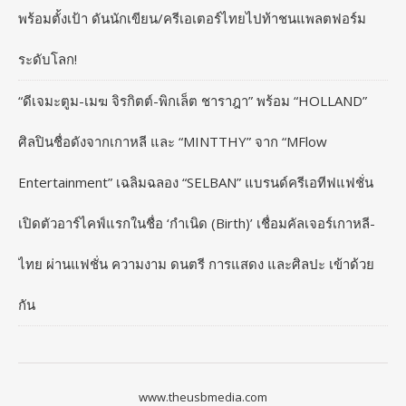
พร้อมตั้งเป้า ดันนักเขียน/ครีเอเตอร์ไทยไปท้าชนแพลตฟอร์ม
ระดับโลก!
“ดีเจมะตูม-เมฆ จิรกิตต์-พิกเล็ต ชาราฎา” พร้อม “HOLLAND”
ศิลปินชื่อดังจากเกาหลี และ “MINTTHY” จาก “MFlow
Entertainment” เฉลิมฉลอง “SELBAN” แบรนด์ครีเอทีฟแฟชั่น
เปิดตัวอาร์ไคฟ์แรกในชื่อ ‘กำเนิด (Birth)’ เชื่อมคัลเจอร์เกาหลี-
ไทย ผ่านแฟชั่น ความงาม ดนตรี การแสดง และศิลปะ เข้าด้วย
กัน
www.theusbmedia.com