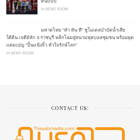
ต้นแบบ
In NEWS ROOM
มหาดไทย “ทำ ทัน ที” ชูโมเดลบำบัดน้ำเสีย
ใต้ดิน เจดีย์หัก จ.ราชบุรี พลิกโฉมสู่สนามฟุตบอลชุมชน พร้อมผุด
แคมเปญ “ปั้นแข้งจิ๋ว หัวใจรักษ์โลก”
In NEWS ROOM
CONTACT US: