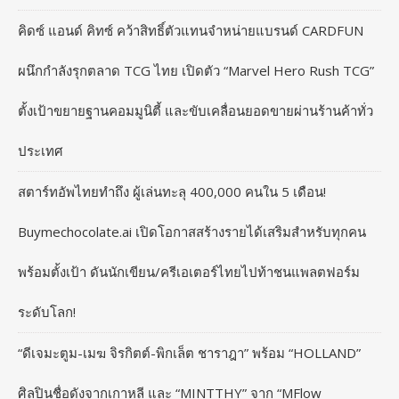
คิดซ์ แอนด์ คิทซ์ คว้าสิทธิ์ตัวแทนจำหน่ายแบรนด์ CARDFUN
ผนึกกำลังรุกตลาด TCG ไทย เปิดตัว “Marvel Hero Rush TCG”
ตั้งเป้าขยายฐานคอมมูนิตี้ และขับเคลื่อนยอดขายผ่านร้านค้าทั่ว
ประเทศ
สตาร์ทอัพไทยทำถึง ผู้เล่นทะลุ 400,000 คนใน 5 เดือน!
Buymechocolate.ai เปิดโอกาสสร้างรายได้เสริมสำหรับทุกคน
พร้อมตั้งเป้า ดันนักเขียน/ครีเอเตอร์ไทยไปท้าชนแพลตฟอร์ม
ระดับโลก!
“ดีเจมะตูม-เมฆ จิรกิตต์-พิกเล็ต ชาราฎา” พร้อม “HOLLAND”
ศิลปินชื่อดังจากเกาหลี และ “MINTTHY” จาก “MFlow