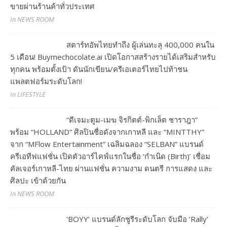
ขายผ่านร้านค้าทั่วประเทศ
In NEWS ROOM
สตาร์ทอัพไทยทำถึง ผู้เล่นทะลุ 400,000 คนใน
5 เดือน! Buymechocolate.ai เปิดโอกาสสร้างรายได้เสริมสำหรับ
ทุกคน พร้อมตั้งเป้า ดันนักเขียน/ครีเอเตอร์ไทยไปท้าชน
แพลตฟอร์มระดับโลก!
In LIFESTYLE
“ดีเจมะตูม-เมฆ จิรกิตต์-พิกเล็ต ชาราฎา”
พร้อม “HOLLAND” ศิลปินชื่อดังจากเกาหลี และ “MINTTHY”
จาก “MFlow Entertainment” เฉลิมฉลอง “SELBAN” แบรนด์
ครีเอทีฟแฟชั่น เปิดตัวอาร์ไคฟ์แรกในชื่อ ‘กำเนิด (Birth)’ เชื่อม
คัลเจอร์เกาหลี-ไทย ผ่านแฟชั่น ความงาม ดนตรี การแสดง และ
ศิลปะ เข้าด้วยกัน
In NEWS ROOM
‘BOYY’ แบรนด์ลักชูรีระดับโลก จับมือ ‘Rally’