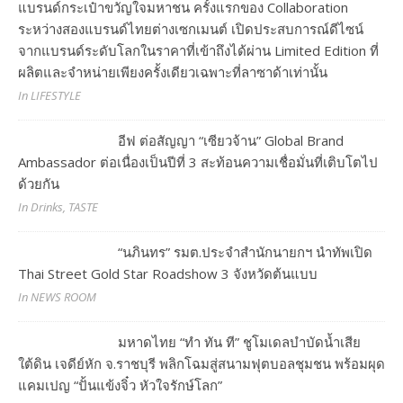
แบรนด์กระเป๋าขวัญใจมหาชน ครั้งแรกของ Collaboration
ระหว่างสองแบรนด์ไทยต่างเซกเมนต์ เปิดประสบการณ์ดีไซน์
จากแบรนด์ระดับโลกในราคาที่เข้าถึงได้ผ่าน Limited Edition ที่
ผลิตและจำหน่ายเพียงครั้งเดียวเฉพาะที่ลาซาด้าเท่านั้น
In LIFESTYLE
อีฟ ต่อสัญญา “เซียวจ้าน” Global Brand
Ambassador ต่อเนื่องเป็นปีที่ 3 สะท้อนความเชื่อมั่นที่เติบโตไป
ด้วยกัน
In Drinks, TASTE
“นภินทร” รมต.ประจำสำนักนายกฯ นำทัพเปิด
Thai Street Gold Star Roadshow 3 จังหวัดต้นแบบ
In NEWS ROOM
มหาดไทย “ทำ ทัน ที” ชูโมเดลบำบัดน้ำเสีย
ใต้ดิน เจดีย์หัก จ.ราชบุรี พลิกโฉมสู่สนามฟุตบอลชุมชน พร้อมผุด
แคมเปญ “ปั้นแข้งจิ๋ว หัวใจรักษ์โลก”