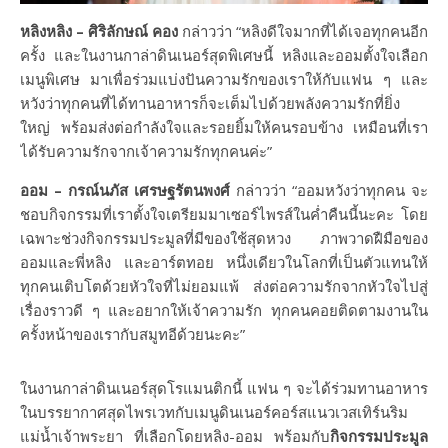
หลิงหลิง – ศิริลักษณ์ คอง
กล่าวว่า “หลิงดีใจมากที่ได้เจอทุกคนอีก
ครั้ง และในงานกาล่าดินเนอร์สุดพิเศษนี้ หลิงและออมตั้งใจเลือก
เมนูพิเศษ มาเพื่อร่วมแบ่งปันความรักของเราให้กับแฟน ๆ และ
หวังว่าทุกคนที่ได้ทานอาหารก็จะเต็มไปด้วยพลังความรักที่ยิ่ง
ใหญ่ พร้อมส่งต่อกำลังใจและรอยยิ้มให้คนรอบข้าง เหมือนที่เรา
ได้รับความรักจากเจ้าความรักทุกคนค่ะ”
ออม
– กรณ์นภัส เศรษฐรัตนพงศ์
กล่าวว่า “ออมหวังว่าทุกคน จะ
ชอบกิจกรรมที่เราตั้งใจเตรียมมาเซอร์ไพรส์ในค่ำคืนนี้นะคะ โดย
เฉพาะช่วงกิจกรรมประมูลที่มีของใช้สุดหวง ภาพวาดฝืมือของ
ออมและพี่หลิง และอาร์ตทอย หนึ่งเดียวในโลกที่เป็นตัวแทนให้
ทุกคนเติบโตด้วยหัวใจที่ไม่ยอมแพ้ ส่งต่อความรักจากหัวใจไปสู่
เรื่องราวดี ๆ และอยากให้เจ้าความรัก ทุกคนคอยติดตามงานใน
ครั้งหน้าของเรากับสมูทอีด้วยนะคะ”
ในงานกาล่าดินเนอร์สุดโรแมนติกนี้ แฟน ๆ จะได้ร่วมทานอาหาร
ในบรรยากาศสุดไพรเวทกับเมนูดินเนอร์คอร์สแนวเวสเทิร์นริม
แม่น้ำเจ้าพระยา ที่เลือกโดยหลิง-ออม พร้อมกับ
กิจกรรมประมูล