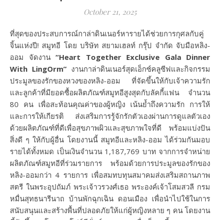
October 21, 2025
ที่สุดของประสบการณ์กาล่าดินเนอร์หารายได้ช่วยการกุศลกับคู่
จิ้นแห่งปี! สมูทอี โดย บริษัท สยามเฮลท์ กรุ๊ป จำกัด จับมือหลิง-
ออม จัดงาน
“
Heart Together Exclusive Gala Dinner
With LingOrm”
งานกาล่าดินเนอร์สุดเอ็กซ์คลูซีฟและกิจกรรม
ประมูลของรักของหวงของหลิง-ออม ที่จัดขึ้นให้กับเจ้าความรัก
และลูกค้าที่มียอดซื้อผลิตภัณฑ์สมูทอีสูงสุดกับลัคกี้แฟน จำนวน
80 คน เพื่อสะท้อนคุณค่าของผู้หญิง เน้นย้ำถึงความรัก การให้
และการให้เกียรติ ส่งเสริมการรู้จักรักตัวเองผ่านการดูแลตัวเอง
ด้วยผลิตภัณฑ์ที่ดีเพื่อสุขภาพผิวและสุขภาพใจที่ดี พร้อมแบ่งปัน
สิ่งดี ๆ ให้กับผู้อื่น โดยงานนี้ สมูทอีและหลิง-ออม ได้ร่วมกันมอบ
รายได้ทั้งหมด เป็นเงินจำนวน 1,187,769 บาท จากการจำหน่าย
ผลิตภัณฑ์สมูทอีที่ร่วมรายการ พร้อมด้วยการประมูลของรักของ
หลิง-ออมกว่า 4 รายการ เพื่อสมทบทุนสมาคมส่งเสริมสถานภาพ
สตรี ในพระอุปถัมภ์ พระเจ้าวรวงศ์เธอ พระองค์เจ้าโสมสวลี กรม
หมื่นสุทธนารีนาถ บ้านพักฉุกเฉิน ดอนเมือง เพื่อนำไปใช้ในการ
สนับสนุนและสร้างพื้นที่ปลอดภัยให้แก่ผู้หญิงหลาย ๆ คน โดยงาน