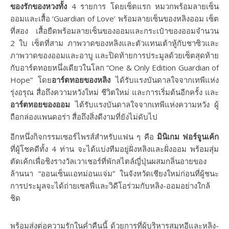
ของรักของหวงทั้ง
4 รายการ โดยเซ็ตแรก หมวกพร้อมลายเซ็น
ออมและเสื้อ ‘Guardian of Love’ พร้อมลายเซ็นของหลิงออม เซ็ต
ที่สอง เสื้อยืดพร้อมลายเซ็นของออมและกระเป๋าของออมจำนวน
2 ใบ เซ็ตที่สาม ภาพวาดของหลิงและตัวแทนเต้าหู้กับชาซิวและ
ภาพวาดของออมและอาบู และปิดท้ายการประมูลด้วยเซ็ตสุดท้าย
กับอาร์ตทอยหนึ่งเดียวในโลก “One & Only Edition Guardian of
Hope” โดย
อาร์ตทอยของหลิง
ได้รับแรงบันดาลใจจากเทพีแห่ง
รุ่งอรุณ สื่อถึงความหวังใหม่ ชีวิตใหม่ และการเริ่มต้นอีกครั้ง และ
อาร์ตทอยของออม
ได้รับแรงบันดาลใจจากเทพีแห่งความหวัง ผู้
ถือกล่องแพนดอร่า สื่อถึงสิ่งดีงามที่ยังไม่ดับไป
อีกหนึ่งกิจกรรมเซอร์ไพรส์สำหรับแฟน ๆ คือ
มินิเกม ฟอร์จูนเค้ก
ที่ผู้โชคดีทั้ง 4 ท่าน จะได้แบ่งทีมอยู่ฝั่งหลิงและฝั่งออม พร้อมสุ่ม
ตัดเค้กเพื่อชิงรางวัลเวาเชอร์ที่พักสไตล์ญี่ปุ่นผสมกลิ่นอายของ
ล้านนา “ออนเซ็นแอทม่อนแจ่ม” ในจังหวัดเชียงใหม่ก่อนที่ผู้ชนะ
การประมูลจะได้ถ่ายเซลฟี่และวิดีโอร่วมกับหลิง-ออมอย่างใกล้
ชิด
พร้อมส่งต่อความรักในค่ำคืนนี้ ด้วยการที่ผู้บริหารสมูทอีและหลิง-