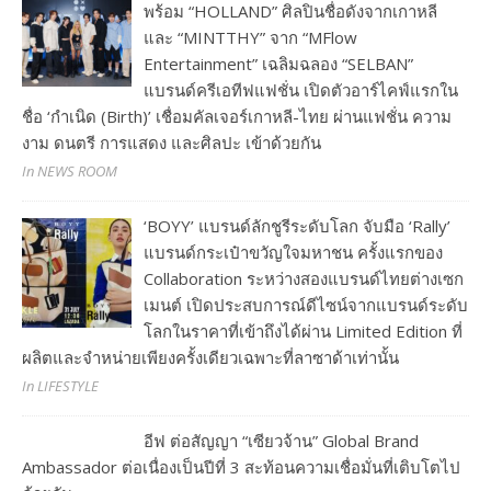
พร้อม “HOLLAND” ศิลปินชื่อดังจากเกาหลี
และ “MINTTHY” จาก “MFlow
Entertainment” เฉลิมฉลอง “SELBAN”
แบรนด์ครีเอทีฟแฟชั่น เปิดตัวอาร์ไคฟ์แรกใน
ชื่อ ‘กำเนิด (Birth)’ เชื่อมคัลเจอร์เกาหลี-ไทย ผ่านแฟชั่น ความ
งาม ดนตรี การแสดง และศิลปะ เข้าด้วยกัน
In NEWS ROOM
‘BOYY’ แบรนด์ลักชูรีระดับโลก จับมือ ‘Rally’
แบรนด์กระเป๋าขวัญใจมหาชน ครั้งแรกของ
Collaboration ระหว่างสองแบรนด์ไทยต่างเซก
เมนต์ เปิดประสบการณ์ดีไซน์จากแบรนด์ระดับ
โลกในราคาที่เข้าถึงได้ผ่าน Limited Edition ที่
ผลิตและจำหน่ายเพียงครั้งเดียวเฉพาะที่ลาซาด้าเท่านั้น
In LIFESTYLE
อีฟ ต่อสัญญา “เซียวจ้าน” Global Brand
Ambassador ต่อเนื่องเป็นปีที่ 3 สะท้อนความเชื่อมั่นที่เติบโตไป