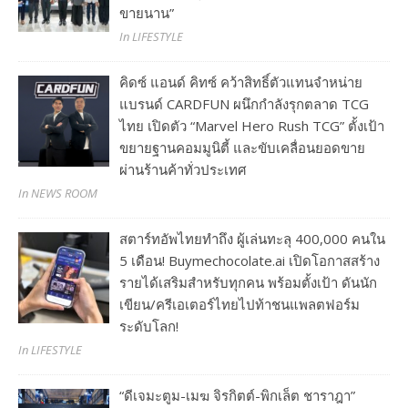
ขายนาน”
In LIFESTYLE
คิดซ์ แอนด์ คิทซ์ คว้าสิทธิ์ตัวแทนจำหน่าย
แบรนด์ CARDFUN ผนึกกำลังรุกตลาด TCG
ไทย เปิดตัว “Marvel Hero Rush TCG” ตั้งเป้า
ขยายฐานคอมมูนิตี้ และขับเคลื่อนยอดขาย
ผ่านร้านค้าทั่วประเทศ
In NEWS ROOM
สตาร์ทอัพไทยทำถึง ผู้เล่นทะลุ 400,000 คนใน
5 เดือน! Buymechocolate.ai เปิดโอกาสสร้าง
รายได้เสริมสำหรับทุกคน พร้อมตั้งเป้า ดันนัก
เขียน/ครีเอเตอร์ไทยไปท้าชนแพลตฟอร์ม
ระดับโลก!
In LIFESTYLE
“ดีเจมะตูม-เมฆ จิรกิตต์-พิกเล็ต ชาราฎา”