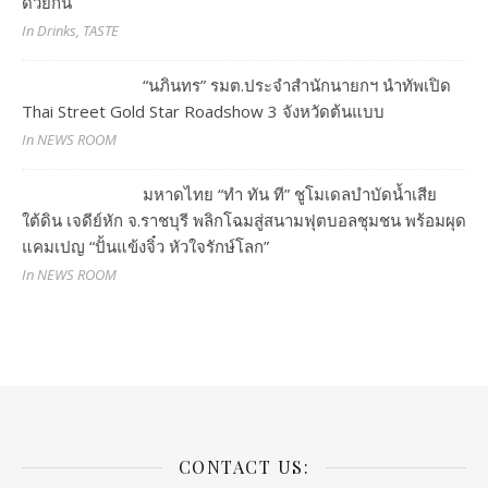
ด้วยกัน
In Drinks, TASTE
“นภินทร” รมต.ประจำสำนักนายกฯ นำทัพเปิด
Thai Street Gold Star Roadshow 3 จังหวัดต้นแบบ
In NEWS ROOM
มหาดไทย “ทำ ทัน ที” ชูโมเดลบำบัดน้ำเสีย
ใต้ดิน เจดีย์หัก จ.ราชบุรี พลิกโฉมสู่สนามฟุตบอลชุมชน พร้อมผุด
แคมเปญ “ปั้นแข้งจิ๋ว หัวใจรักษ์โลก”
In NEWS ROOM
CONTACT US: