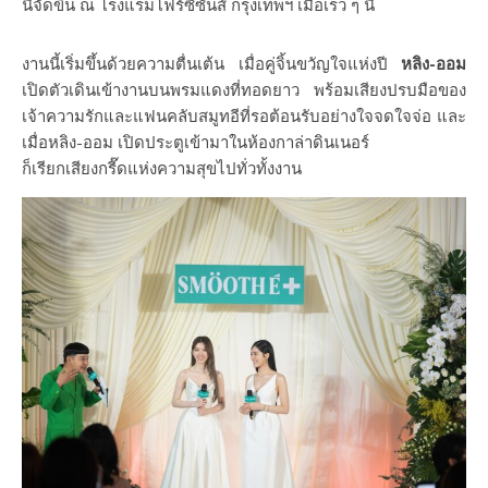
นี้จัดขึ้น ณ โรงแรมโฟร์ซีซั่นส์ กรุงเทพฯ เมื่อเร็ว ๆ นี้
งานนี้เริ่มขึ้นด้วยความตื่นเต้น เมื่อคู่จิ้นขวัญใจแห่งปี
หลิง
-ออม
เปิดตัวเดินเข้างานบนพรมแดงที่ทอดยาว พร้อมเสียงปรบมือของ
เจ้าความรักและแฟนคลับสมูทอีที่รอต้อนรับอย่างใจจดใจจ่อ และ
เมื่อหลิง-ออม เปิดประตูเข้ามาในห้องกาล่าดินเนอร์
ก็เรียกเสียงกรี๊ดแห่งความสุขไปทั่วทั้งงาน