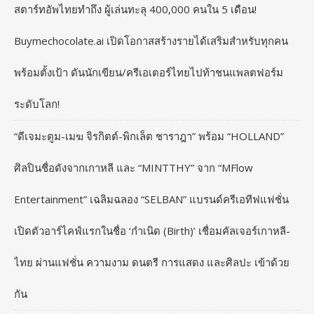
สตาร์ทอัพไทยทำถึง ผู้เล่นทะลุ 400,000 คนใน 5 เดือน!
Buymechocolate.ai เปิดโอกาสสร้างรายได้เสริมสำหรับทุกคน
พร้อมตั้งเป้า ดันนักเขียน/ครีเอเตอร์ไทยไปท้าชนแพลตฟอร์ม
ระดับโลก!
“ดีเจมะตูม-เมฆ จิรกิตต์-พิกเล็ต ชาราฎา” พร้อม “HOLLAND”
ศิลปินชื่อดังจากเกาหลี และ “MINTTHY” จาก “MFlow
Entertainment” เฉลิมฉลอง “SELBAN” แบรนด์ครีเอทีฟแฟชั่น
เปิดตัวอาร์ไคฟ์แรกในชื่อ ‘กำเนิด (Birth)’ เชื่อมคัลเจอร์เกาหลี-
ไทย ผ่านแฟชั่น ความงาม ดนตรี การแสดง และศิลปะ เข้าด้วย
กัน