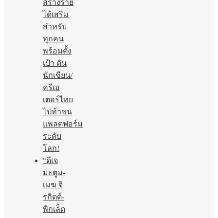
สร้างราย
ได้เสริม
สำหรับ
ทุกคน
พร้อมตั้ง
เป้า ดัน
นักเขียน/
ครีเอ
เตอร์ไทย
ไปท้าชน
แพลตฟอร์ม
ระดับ
โลก!
“ดีเจ
มะตูม-
เมฆ จิ
รกิตต์-
พิกเล็ต