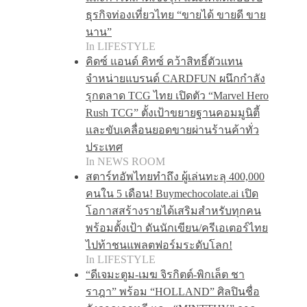
ธุรกิจท่องเที่ยวไทย “ขายได้ ขายดี ขาย
นาน”
In LIFESTYLE
คิดซ์ แอนด์ คิทซ์ คว้าสิทธิ์ตัวแทน
จำหน่ายแบรนด์ CARDFUN ผนึกกำลัง
รุกตลาด TCG ไทย เปิดตัว “Marvel Hero
Rush TCG” ตั้งเป้าขยายฐานคอมมูนิตี้
และขับเคลื่อนยอดขายผ่านร้านค้าทั่ว
ประเทศ
In NEWS ROOM
สตาร์ทอัพไทยทำถึง ผู้เล่นทะลุ 400,000
คนใน 5 เดือน! Buymechocolate.ai เปิด
โอกาสสร้างรายได้เสริมสำหรับทุกคน
พร้อมตั้งเป้า ดันนักเขียน/ครีเอเตอร์ไทย
ไปท้าชนแพลตฟอร์มระดับโลก!
In LIFESTYLE
“ดีเจมะตูม-เมฆ จิรกิตต์-พิกเล็ต ชา
ราฎา” พร้อม “HOLLAND” ศิลปินชื่อ