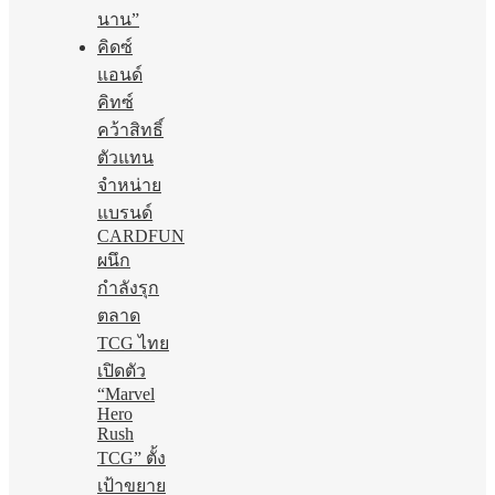
นาน”
คิดซ์
แอนด์
คิทซ์
คว้าสิทธิ์
ตัวแทน
จำหน่าย
แบรนด์
CARDFUN
ผนึก
กำลังรุก
ตลาด
TCG ไทย
เปิดตัว
“Marvel
Hero
Rush
TCG” ตั้ง
เป้าขยาย