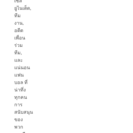
เซิล
ยูไนเต็ด,
ทีม
งาน,
อดีต
เพื่อน
ร่วม
ทีม,
และ
แน่นอน
แฟน
บอล ที่
น่าทึ่ง
ทุกคน
การ
สนับสนุน
ของ
พวก