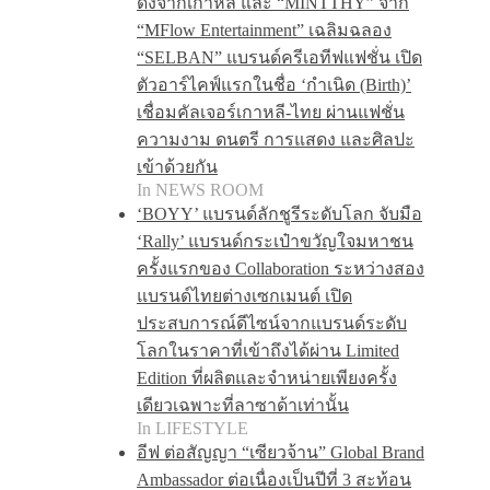
ดังจากเกาหลี และ “MINTTHY” จาก
“MFlow Entertainment” เฉลิมฉลอง
“SELBAN” แบรนด์ครีเอทีฟแฟชั่น เปิด
ตัวอาร์ไคฟ์แรกในชื่อ ‘กำเนิด (Birth)’
เชื่อมคัลเจอร์เกาหลี-ไทย ผ่านแฟชั่น
ความงาม ดนตรี การแสดง และศิลปะ
เข้าด้วยกัน
In NEWS ROOM
‘BOYY’ แบรนด์ลักชูรีระดับโลก จับมือ
‘Rally’ แบรนด์กระเป๋าขวัญใจมหาชน
ครั้งแรกของ Collaboration ระหว่างสอง
แบรนด์ไทยต่างเซกเมนต์ เปิด
ประสบการณ์ดีไซน์จากแบรนด์ระดับ
โลกในราคาที่เข้าถึงได้ผ่าน Limited
Edition ที่ผลิตและจำหน่ายเพียงครั้ง
เดียวเฉพาะที่ลาซาด้าเท่านั้น
In LIFESTYLE
อีฟ ต่อสัญญา “เซียวจ้าน” Global Brand
Ambassador ต่อเนื่องเป็นปีที่ 3 สะท้อน