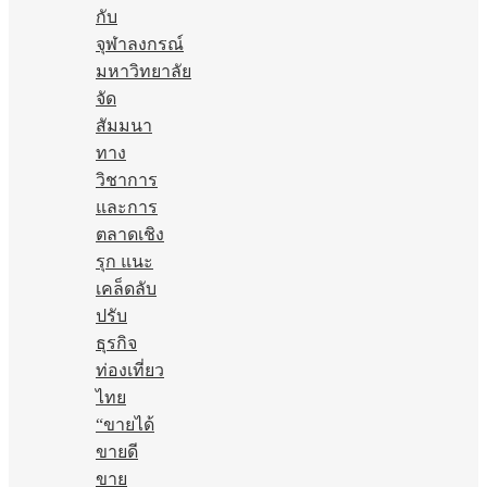
กับ
จุฬาลงกรณ์
มหาวิทยาลัย
จัด
สัมมนา
ทาง
วิชาการ
และการ
ตลาดเชิง
รุก แนะ
เคล็ดลับ
ปรับ
ธุรกิจ
ท่องเที่ยว
ไทย
“ขายได้
ขายดี
ขาย