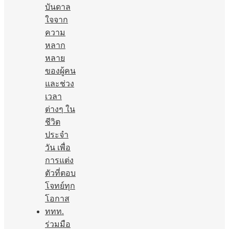
บันดาล
ใจจาก
ความ
หลาก
หลาย
ของผู้คน
และช่วง
เวลา
ต่างๆ ใน
ชีวิต
ประจำ
วัน เพื่อ
การแต่ง
ตัวที่ตอบ
โจทย์ทุก
โอกาส
ททท.
ร่วมมือ