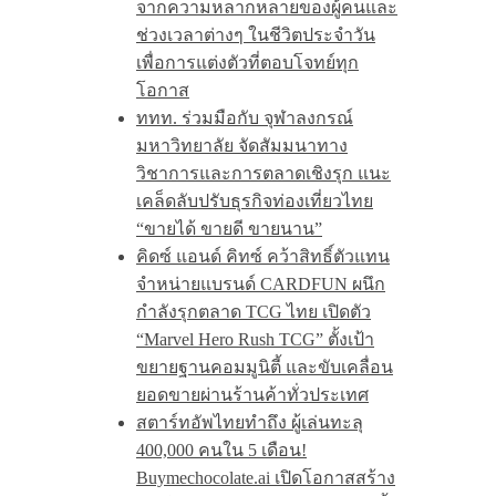
จากความหลากหลายของผู้คนและ
ช่วงเวลาต่างๆ ในชีวิตประจำวัน
เพื่อการแต่งตัวที่ตอบโจทย์ทุก
โอกาส
ททท. ร่วมมือกับ จุฬาลงกรณ์
มหาวิทยาลัย จัดสัมมนาทาง
วิชาการและการตลาดเชิงรุก แนะ
เคล็ดลับปรับธุรกิจท่องเที่ยวไทย
“ขายได้ ขายดี ขายนาน”
คิดซ์ แอนด์ คิทซ์ คว้าสิทธิ์ตัวแทน
จำหน่ายแบรนด์ CARDFUN ผนึก
กำลังรุกตลาด TCG ไทย เปิดตัว
“Marvel Hero Rush TCG” ตั้งเป้า
ขยายฐานคอมมูนิตี้ และขับเคลื่อน
ยอดขายผ่านร้านค้าทั่วประเทศ
สตาร์ทอัพไทยทำถึง ผู้เล่นทะลุ
400,000 คนใน 5 เดือน!
Buymechocolate.ai เปิดโอกาสสร้าง