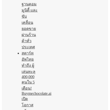
ฐานคอม
มูนิตี้ และ
ขับ
เคลื่อน
ยอดขาย
ผ่านร้าน
ค้าทั่ว
ประเทศ
สตาร์ท
อัพไทย
ทำถึง ผู้
เล่นทะลุ
400,000
คนใน 5
เดือน!
Buymechocolate.ai
เปิด
โอกาส