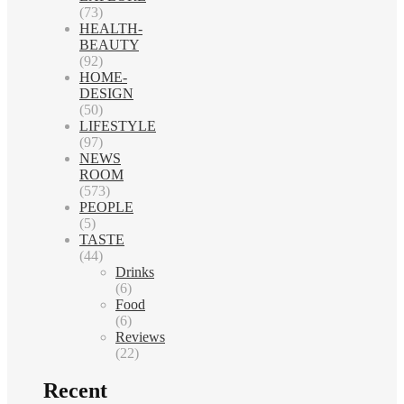
(73)
HEALTH-
BEAUTY
(92)
HOME-
DESIGN
(50)
LIFESTYLE
(97)
NEWS
ROOM
(573)
PEOPLE
(5)
TASTE
(44)
Drinks
(6)
Food
(6)
Reviews
(22)
Recent