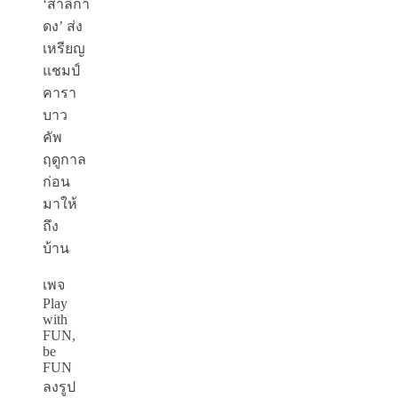
‘สาลิกา
ดง’ ส่ง
เหรียญ
แชมป์
คารา
บาว
คัพ
ฤดูกาล
ก่อน
มาให้
ถึง
บ้าน
เพจ
Play
with
FUN,
be
FUN
ลงรูป