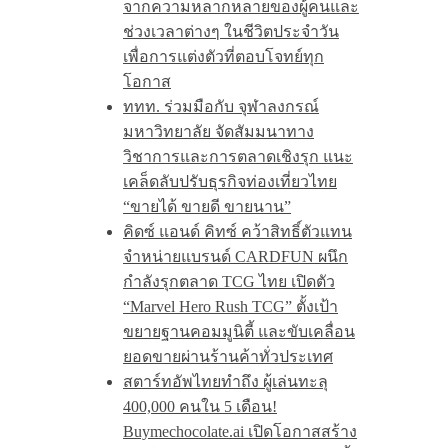
จากความหลากหลายของผู้คนและ
ช่วงเวลาต่างๆ ในชีวิตประจำวัน
เพื่อการแต่งตัวที่ตอบโจทย์ทุก
โอกาส
ททท. ร่วมมือกับ จุฬาลงกรณ์
มหาวิทยาลัย จัดสัมมนาทาง
วิชาการและการตลาดเชิงรุก แนะ
เคล็ดลับปรับธุรกิจท่องเที่ยวไทย
“ขายได้ ขายดี ขายนาน”
คิดซ์ แอนด์ คิทซ์ คว้าสิทธิ์ตัวแทน
จำหน่ายแบรนด์ CARDFUN ผนึก
กำลังรุกตลาด TCG ไทย เปิดตัว
“Marvel Hero Rush TCG” ตั้งเป้า
ขยายฐานคอมมูนิตี้ และขับเคลื่อน
ยอดขายผ่านร้านค้าทั่วประเทศ
สตาร์ทอัพไทยทำถึง ผู้เล่นทะลุ
400,000 คนใน 5 เดือน!
Buymechocolate.ai เปิดโอกาสสร้าง