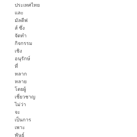
ประเทศไทย
และ
มัลดีฟ
ส์ ซึ่ง
จัดทำ
กิจกรรม
เชิง
อนุรักษ์
ที่
หลาก
หลาย
โดยผู้
เชี่ยวชาญ
ไม่ว่า
จะ
เป็นการ
เพาะ
พันธุ์