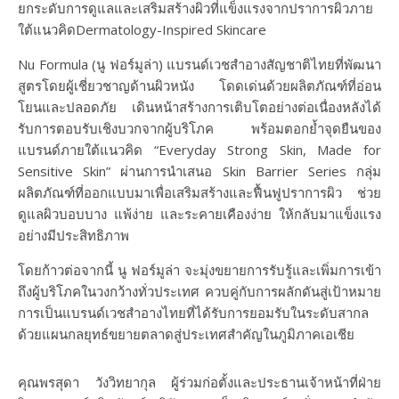
ยกระดับการดูแลและเสริมสร้างผิวที่แข็งแรงจากปราการผิวภาย
ใต้แนวคิด
Dermatology-Inspired Skincare
Nu Formula (นู ฟอร์มูล่า)
แบรนด์เวชสำอางสัญชาติไทยที่พัฒนา
สูตรโดยผู้เชี่ยวชาญด้านผิวหนัง โดดเด่นด้วยผลิตภัณฑ์ที่อ่อน
โยนและปลอดภัย เดินหน้าสร้างการเติบโตอย่างต่อเนื่องหลังได้
รับการตอบรับเชิงบวกจากผู้บริโภค พร้อมตอกย้ำจุดยืนของ
แบรนด์ภายใต้แนวคิด
“Everyday Strong Skin, Made for
Sensitive Skin”
ผ่านการนำเสนอ
Skin Barrier Series
กลุ่ม
ผลิตภัณฑ์ที่ออกแบบมาเพื่อเสริมสร้างและฟื้นฟูปราการผิว ช่วย
ดูแลผิวบอบบาง แพ้ง่าย และระคายเคืองง่าย ให้กลับมาแข็งแรง
อย่างมีประสิทธิภาพ
โดยก้าวต่อจากนี้
นู ฟอร์มูล่า
จะมุ่งขยายการรับรู้และเพิ่มการเข้า
ถึงผู้บริโภคในวงกว้างทั่วประเทศ ควบคู่กับการผลักดันสู่เป้าหมาย
การเป็นแบรนด์เวชสำอางไทยที่ได้รับการยอมรับในระดับสากล
ด้วยแผนกลยุทธ์ขยายตลาดสู่ประเทศสำคัญในภูมิภาคเอเชีย
คุณพรสุดา วังวิทยากุล ผู้ร่วมก่อตั้งและประธานเจ้าหน้าที่ฝ่าย