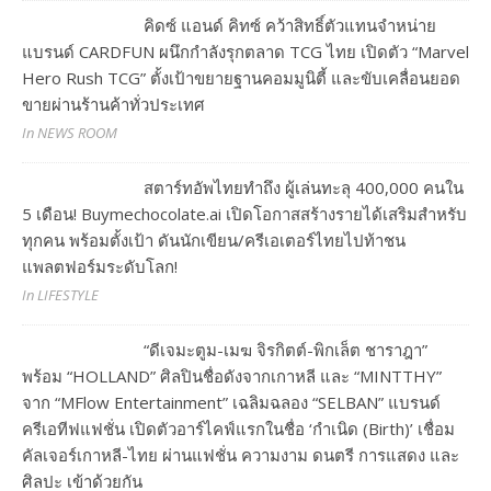
คิดซ์ แอนด์ คิทซ์ คว้าสิทธิ์ตัวแทนจำหน่าย
แบรนด์ CARDFUN ผนึกกำลังรุกตลาด TCG ไทย เปิดตัว “Marvel
Hero Rush TCG” ตั้งเป้าขยายฐานคอมมูนิตี้ และขับเคลื่อนยอด
ขายผ่านร้านค้าทั่วประเทศ
In NEWS ROOM
สตาร์ทอัพไทยทำถึง ผู้เล่นทะลุ 400,000 คนใน
5 เดือน! Buymechocolate.ai เปิดโอกาสสร้างรายได้เสริมสำหรับ
ทุกคน พร้อมตั้งเป้า ดันนักเขียน/ครีเอเตอร์ไทยไปท้าชน
แพลตฟอร์มระดับโลก!
In LIFESTYLE
“ดีเจมะตูม-เมฆ จิรกิตต์-พิกเล็ต ชาราฎา”
พร้อม “HOLLAND” ศิลปินชื่อดังจากเกาหลี และ “MINTTHY”
จาก “MFlow Entertainment” เฉลิมฉลอง “SELBAN” แบรนด์
ครีเอทีฟแฟชั่น เปิดตัวอาร์ไคฟ์แรกในชื่อ ‘กำเนิด (Birth)’ เชื่อม
คัลเจอร์เกาหลี-ไทย ผ่านแฟชั่น ความงาม ดนตรี การแสดง และ
ศิลปะ เข้าด้วยกัน