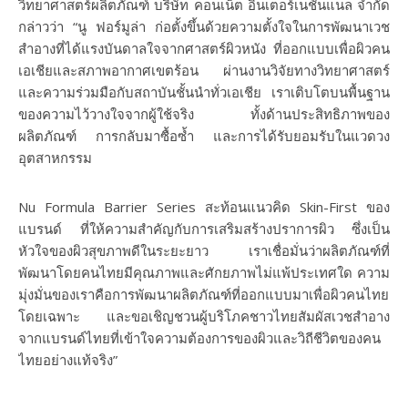
วิทยาศาสตร์ผลิตภัณฑ์ บริษัท คอนเน็ต อินเตอร์เนชั่นแนล จำกัด
กล่าวว่า “นู ฟอร์มูล่า ก่อตั้งขึ้นด้วยความตั้งใจในการพัฒนาเวช
สำอางที่ได้แรงบันดาลใจจากศาสตร์ผิวหนัง ที่ออกแบบเพื่อผิวคน
เอเชียและสภาพอากาศเขตร้อน ผ่านงานวิจัยทางวิทยาศาสตร์
และความร่วมมือกับสถาบันชั้นนำทั่วเอเชีย เราเติบโตบนพื้นฐาน
ของความไว้วางใจจากผู้ใช้จริง ทั้งด้านประสิทธิภาพของ
ผลิตภัณฑ์ การกลับมาซื้อซ้ำ และการได้รับยอมรับในแวดวง
อุตสาหกรรม
Nu Formula Barrier Series
สะท้อนแนวคิด Skin-First ของ
แบรนด์ ที่ให้ความสำคัญกับการเสริมสร้างปราการผิว ซึ่งเป็น
หัวใจของผิวสุขภาพดีในระยะยาว เราเชื่อมั่นว่าผลิตภัณฑ์ที่
พัฒนาโดยคนไทยมีคุณภาพและศักยภาพไม่แพ้ประเทศใด ความ
มุ่งมั่นของเราคือการพัฒนาผลิตภัณฑ์ที่ออกแบบมาเพื่อผิวคนไทย
โดยเฉพาะ และขอเชิญชวนผู้บริโภคชาวไทยสัมผัสเวชสำอาง
จากแบรนด์ไทยที่เข้าใจความต้องการของผิวและวิถีชีวิตของคน
ไทยอย่างแท้จริง”