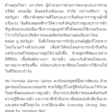
ด้านคุณวีรยา ปภาภัทร ผู้อำนวยการฝ่ายการตลาดและการขาย
บริษัท คอนเน็ต อินเตอร์เนชั่นแนล จำกัด
กล่าวเสริมว่า “นู
ฟอร์มูล่า เชื่อว่าผิวสุขภาพดีในระยะยาวเริ่มต้นจากรากฐานผิวที่
แข็งแรง นั่นคือเหตุผลที่เราให้ความสำคัญกับการดูแลปราการผิว
ที่ถูกต้องและต่อเนื่อง ซึ่งจากกลุ่มลูกค้าที่ได้ทดลองใช้งานจริงและ
ไว้วางใจในประสิทธิภาพของผลิตภัณฑ์อย่างต่อเนื่องมาโดย
ตลอด นู ฟอร์มูล่า จึงตั้งใจขยายการรับรู้แบรนด์สู่ผู้บริโภคชาว
ไทยในวงกว้างทั่วประเทศ เพื่อทำให้คนไทยสามารถเข้าถึงสกิน
แคร์แบรนด์ไทยคุณภาพสูงได้ง่ายยิ่งขึ้น ด้วยสูตรที่พัฒนาอย่าง
พิถีพิถัน เนื้อสัมผัสบางเบา สบายผิว เหมาะกับผิวคนไทยและ
สภาพอากาศร้อนชื้น พร้อมระดับราคาที่ตอบโจทย์การใช้งานได้
ในชีวิตประจำวัน
Nu Formula Barrier Series
สะท้อนกลยุทธ์นี้อย่างชัดเจน ด้วย
สูตรอ่อนโยนและปลอดภัย ช่วยให้ผู้บริโภครู้สึกมั่นใจและไร้กังวล
ในทุกขั้นตอนของการดูแลผิว ทั้งจากประสิทธิภาพของผลิตภัณฑ์
ความรู้สึกสบายผิว และราคาที่เข้าถึงง่าย เพื่อส่งมอบผิวที่แข็งแรง
และสุขภาพดีในทุกวัน ภายใต้แนวคิด
Everyday Strong Skin,
Made for Sensitive Skin
”