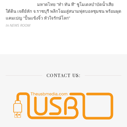
มหาดไทย “ทำ ทัน ที” ชูโมเดลบำบัดน้ำเสีย
ใต้ดิน เจดีย์หัก จ.ราชบุรี พลิกโฉมสู่สนามฟุตบอลชุมชน พร้อมผุด
แคมเปญ “ปั้นแข้งจิ๋ว หัวใจรักษ์โลก”
In NEWS ROOM
CONTACT US: