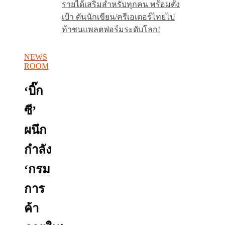
รายได้เสริมสำหรับทุกคน พร้อมตั้ง
เป้า ดันนักเขียน/ครีเอเตอร์ไทยไป
ท้าชนแพลตฟอร์มระดับโลก!
NEWS
ROOM
‘บิ๊ก
ซี’
ผนึก
กำลัง
‘กรม
การ
ค้า