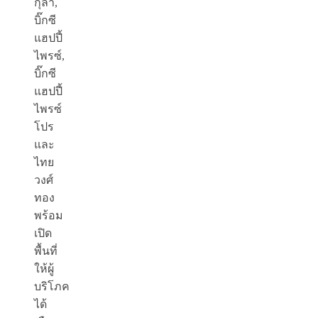
กุลา,
บิ๊กซี
แฮปปี้
ไพรซ์,
บิ๊กซี
แฮปปี้
ไพรซ์
โปร
และ
ไทย
วงศ์
ทอง
พร้อม
เปิด
พื้นที่
ให้ผู้
บริโภค
ได้