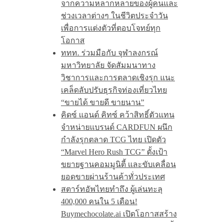
จากความหลากหลายของผู้คนและ
ช่วงเวลาต่างๆ ในชีวิตประจำวัน
เพื่อการแต่งตัวที่ตอบโจทย์ทุก
โอกาส
ททท. ร่วมมือกับ จุฬาลงกรณ์
มหาวิทยาลัย จัดสัมมนาทาง
วิชาการและการตลาดเชิงรุก แนะ
เคล็ดลับปรับธุรกิจท่องเที่ยวไทย
“ขายได้ ขายดี ขายนาน”
คิดซ์ แอนด์ คิทซ์ คว้าสิทธิ์ตัวแทน
จำหน่ายแบรนด์ CARDFUN ผนึก
กำลังรุกตลาด TCG ไทย เปิดตัว
“Marvel Hero Rush TCG” ตั้งเป้า
ขยายฐานคอมมูนิตี้ และขับเคลื่อน
ยอดขายผ่านร้านค้าทั่วประเทศ
สตาร์ทอัพไทยทำถึง ผู้เล่นทะลุ
400,000 คนใน 5 เดือน!
Buymechocolate.ai เปิดโอกาสสร้าง