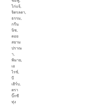
ชมพู,
ไก่แจ้,
จิตรลดา,
ธรรม,
กรีน
นิช,
ดอย
สยาม
ปราณ
า,
พิมาย,
เอ
ไรซ์,
บี
เฮิร์บ,
ตรา
บิ๊กซี
ทุ่ง