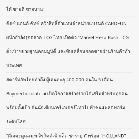
ได้ ขายดี ขายนาน”
คิดซ์ แอนด์ คิทซ์ คว้าสิทธิ์ตัวแทนจำหน่ายแบรนด์ CARDFUN
ผนึกกำลังรุกตลาด TCG ไทย เปิดตัว “Marvel Hero Rush TCG”
ตั้งเป้าขยายฐานคอมมูนิตี้ และขับเคลื่อนยอดขายผ่านร้านค้าทั่ว
ประเทศ
สตาร์ทอัพไทยทำถึง ผู้เล่นทะลุ 400,000 คนใน 5 เดือน!
Buymechocolate.ai เปิดโอกาสสร้างรายได้เสริมสำหรับทุกคน
พร้อมตั้งเป้า ดันนักเขียน/ครีเอเตอร์ไทยไปท้าชนแพลตฟอร์ม
ระดับโลก!
“ดีเจมะตูม-เมฆ จิรกิตต์-พิกเล็ต ชาราฎา” พร้อม “HOLLAND”