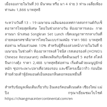
เมื่อจองภายในวันที่ 30 มีนาคม หรือ มา 4 จ่าย 3 ท่าน เฉลี่ยเพียง
ท่านละ 1,866 บาทสุทธิ
ระหว่างวันที่ 13 – 19 เมษายน เฉลิมฉลองเทศกาลสงกรานต์กับเช็
ตอาหารไทยสุดพิเศษ โดยในช่วงกลางวัน ห้องอาหารเดอะ กาด
ลานนา นำเสนอ Songkran Set Lunch เซ็ตเมนูอาหารกลางวันที่
ถ่ายทอดรสชาติอาหารไทยในแบบร่วมสมัย ราคา 980 บาทสุทธิ
ต่อท่าน พร้อมส่วนลด 10% สำหรับผู้ที่จองล่วงหน้าภายในวันที่ 6
เมษายน ในช่วงค่ำ ห้องอาหารหงส์ ไชนิส เรสเตอรองท์ (HONG’s
Chinese Restaurant) เพลิดเพลินกับเซ็ตดินเนอร์ 5 คอร์ส สไตล์
จีนกวางตุ้ง ราคา 2,488 บาทสุทธิต่อท่าน เริ่มต้นด้วยเมนูปูยักษ์
หมัก ซุปกระเพาะปลาเคี่ยวสองรอบ และซี่โครงเนื้อวากิว ก่อนปิด
ท้ายด้วยเต้าหู้อัลมอนด์เย็นหอมกลิ่นดอกหอมหมื่นลี้
สำหรับข้อมูลเพิ่มเติมเกี่ยวกับ อินเตอร์คอนติเนนตัล เชียงใหม่ แม่
ปิง กรุณาเยี่ยมชมเว็บไซต์
https://chiangmai.intercontinental.com/en