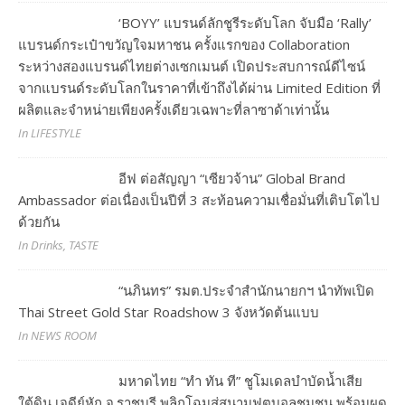
‘BOYY’ แบรนด์ลักชูรีระดับโลก จับมือ ‘Rally’
แบรนด์กระเป๋าขวัญใจมหาชน ครั้งแรกของ Collaboration
ระหว่างสองแบรนด์ไทยต่างเซกเมนต์ เปิดประสบการณ์ดีไซน์
จากแบรนด์ระดับโลกในราคาที่เข้าถึงได้ผ่าน Limited Edition ที่
ผลิตและจำหน่ายเพียงครั้งเดียวเฉพาะที่ลาซาด้าเท่านั้น
In LIFESTYLE
อีฟ ต่อสัญญา “เซียวจ้าน” Global Brand
Ambassador ต่อเนื่องเป็นปีที่ 3 สะท้อนความเชื่อมั่นที่เติบโตไป
ด้วยกัน
In Drinks, TASTE
“นภินทร” รมต.ประจำสำนักนายกฯ นำทัพเปิด
Thai Street Gold Star Roadshow 3 จังหวัดต้นแบบ
In NEWS ROOM
มหาดไทย “ทำ ทัน ที” ชูโมเดลบำบัดน้ำเสีย
ใต้ดิน เจดีย์หัก จ.ราชบุรี พลิกโฉมสู่สนามฟุตบอลชุมชน พร้อมผุด