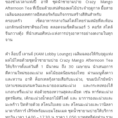
ของช่วงเวลาแห่งปี อาทิ ชุดน้ำชายามบ่าย Crazy Mango
Afternoon Tea ที่เปี่ยมด้วยเสน่ห์ของผลไม้ประจำฤดูกาล มื้อสาย
เฉลิมฉลองเทศกาลอีสเตอร์พร้อมกิจกรรมสร้างสีสันสำหรับ
ครอบครัว เซ็ตอาหารกลางวันสไตล์ไทยร่วมสมัยที่สะท้อน
เอกลักษณ์รสชาติของไทย ตลอดจนเซ็ตดินเนอร์ 5 คอร์ส สไตล์
จีนกวางตุ้ง ที่นำเสนอศิลปะแห่งการปรุงอาหารอย่างงดงามในทุก
จาน
คำ ล็อบบี้ เลานจ์ (KAM Lobby Lounge) เฉลิมฉลองให้กับฤดูแห่ง
ผลไม้ไทยด้วยชุดน้ำชายามบ่าย Crazy Mango Afternoon Tea
ให้บริการตั้งแต่วันที่ 1 มีนาคม ถึง 30 เมษายน นำเสนอการ
ตีความใหม่ของมะม่วง ผลไม้ยอดนิยมของไทย ผ่านเมนูทั้งคาว
และหวาน อาทิ ค็อกเทลกุ้งลายเสือกับมะม่วง, ขนมปังไรย์หน้า
ปลาแซลมอนรมควันและมายองเนสมะม่วง และกระทงทองไส้
แกงกะหรี่มะม่วง ต่อด้วยของหวานสุดละเมียด เช่น ทาร์ตมะม่วง
สูตรพิเศษ, เค้กมะม่วงน้ำดอกไม้ดีไลต์ และ มาการองมะม่วงและ
มะพร้าว ปิดท้ายด้วย สโคนใบเตย และ สโคนมะม่วงและวานิลลา
มาดากัสการ์ เสิร์ฟพร้อมแยมโฮมเมด ชุดน้ำชายามบ่ายให้บริการ
ทุกวัน เวลา 14.00 – 17.30 น. ราคา 1,050 บาทสุทธิต่อท่าน รวม