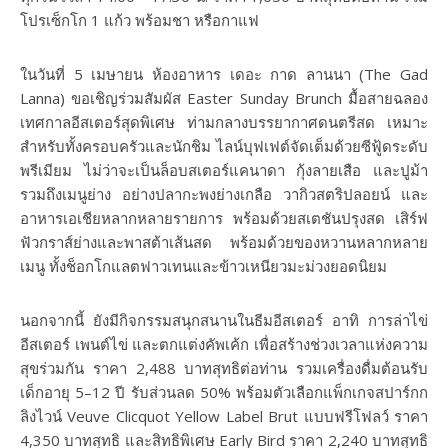
โปรเซ็กโก 1 แก้ว พร้อมชา หรือกาแฟ
ในวันที่ 5 เมษายน ห้องอาหาร เดอะ กาด ลานนา (The Gad
Lanna) ขอเชิญร่วมสัมผัส Easter Sunday Brunch มื้อสายฉลอง
เทศกาลอีสเตอร์สุดพิเศษ ท่ามกลางบรรยากาศดนตรีสด เหมาะ
สำหรับทั้งครอบครัวและนักชิม ไลน์บุฟเฟต์จัดเต็มด้วยซีฟู้ดระดับ
พรีเมียม ไม่ว่าจะเป็นล็อบสเตอร์แคนาดา กุ้งลายเสือ และปูม้า
รวมถึงเมนูย่าง อย่างปลากะพงย่างเกลือ วากิวสตริปลอยน์ และ
อาหารเอเชียหลากหลายรายการ พร้อมด้วยสเตชันปรุงสด เสิร์ฟ
ฟัวกราส์ย่างและพาสต้าเส้นสด พร้อมด้วยของหวานหลากหลาย
เมนู ทั้งช็อกโกแลตฟาวเทนและข้าวเหนียวมะม่วงยอดนิยม
นอกจากนี้ ยังมีกิจกรรมสนุกสนานในธีมอีสเตอร์ อาทิ การล่าไข่
อีสเตอร์ เพนต์ไข่ และตกแต่งคัพเค้ก เพื่อสร้างช่วงเวลาแห่งความ
สุขร่วมกัน ราคา 2,488 บาทสุทธิต่อท่าน รวมเครื่องดื่มต้อนรับ
เด็กอายุ 5–12 ปี รับส่วนลด 50% พร้อมตัวเลือกแพ็กเกจสปาร์กก
ลิงไวน์ Veuve Clicquot Yellow Label Brut แบบฟรีโฟลว์ ราคา
4,350 บาทสุทธิ และสิทธิพิเศษ Early Bird ราคา 2,240 บาทสุทธิ