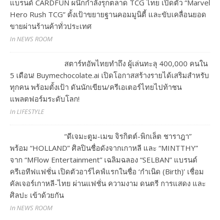
แบรนด์ CARDFUN ผนึกกำลังรุกตลาด TCG ไทย เปิดตัว “Marvel
Hero Rush TCG” ตั้งเป้าขยายฐานคอมมูนิตี้ และขับเคลื่อนยอด
ขายผ่านร้านค้าทั่วประเทศ
In NEWS ROOM
สตาร์ทอัพไทยทำถึง ผู้เล่นทะลุ 400,000 คนใน
5 เดือน! Buymechocolate.ai เปิดโอกาสสร้างรายได้เสริมสำหรับ
ทุกคน พร้อมตั้งเป้า ดันนักเขียน/ครีเอเตอร์ไทยไปท้าชน
แพลตฟอร์มระดับโลก!
In LIFESTYLE
“ดีเจมะตูม-เมฆ จิรกิตต์-พิกเล็ต ชาราฎา”
พร้อม “HOLLAND” ศิลปินชื่อดังจากเกาหลี และ “MINTTHY”
จาก “MFlow Entertainment” เฉลิมฉลอง “SELBAN” แบรนด์
ครีเอทีฟแฟชั่น เปิดตัวอาร์ไคฟ์แรกในชื่อ ‘กำเนิด (Birth)’ เชื่อม
คัลเจอร์เกาหลี-ไทย ผ่านแฟชั่น ความงาม ดนตรี การแสดง และ
ศิลปะ เข้าด้วยกัน
In NEWS ROOM