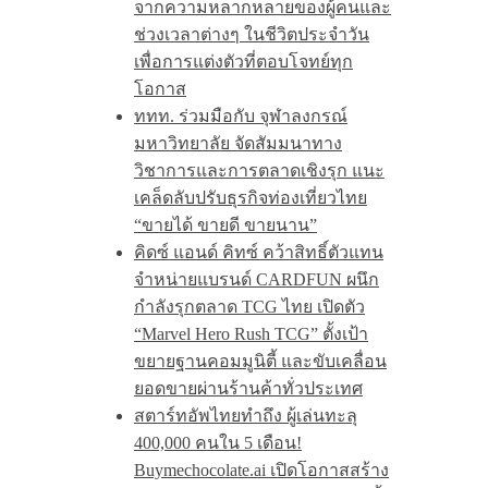
จากความหลากหลายของผู้คนและ
ช่วงเวลาต่างๆ ในชีวิตประจำวัน
เพื่อการแต่งตัวที่ตอบโจทย์ทุก
โอกาส
ททท. ร่วมมือกับ จุฬาลงกรณ์
มหาวิทยาลัย จัดสัมมนาทาง
วิชาการและการตลาดเชิงรุก แนะ
เคล็ดลับปรับธุรกิจท่องเที่ยวไทย
“ขายได้ ขายดี ขายนาน”
คิดซ์ แอนด์ คิทซ์ คว้าสิทธิ์ตัวแทน
จำหน่ายแบรนด์ CARDFUN ผนึก
กำลังรุกตลาด TCG ไทย เปิดตัว
“Marvel Hero Rush TCG” ตั้งเป้า
ขยายฐานคอมมูนิตี้ และขับเคลื่อน
ยอดขายผ่านร้านค้าทั่วประเทศ
สตาร์ทอัพไทยทำถึง ผู้เล่นทะลุ
400,000 คนใน 5 เดือน!
Buymechocolate.ai เปิดโอกาสสร้าง