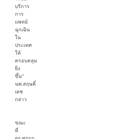
บริการ
การ
แพทย์
ฉุกเฉิน
ใน
ประเทศ
ให้
ครอบคลุม
ยิ่ง
ขึ้น”
นพ.สฤษดิ์
เดช
กล่าว
ขณะ
ที่
ดร.ศุภกร