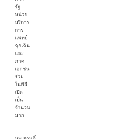
รัฐ
หน่วย
บริการ
การ
แพทย์
ฉุกเฉิน
และ
ภาค
เอกชน
ร่วม
ในพิธี
เปิด
เป็น
จำนวน
มาก
นพ.สฤษดิ์