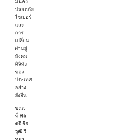
มั่นคง
ปลอดภัย
ไซเบอร์
และ
การ
เปลี่ยน
ผ่านสู่
สังคม
ดิจิทัล
ของ
ประเทศ
อย่าง
ยั่งยืน
ขณะ
ที่
พล
ตรี ธีร
วุฒิ วิ
ทยา