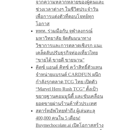
จากความหลากหลายของผู้คนและ
ช่วงเวลาต่างๆ ในชีวิตประจำวัน
เพื่อการแต่งตัวที่ตอบโจทย์ทุก
โอกาส
ททท. ร่วมมือกับ จุฬาลงกรณ์
มหาวิทยาลัย จัดสัมมนาทาง
วิชาการและการตลาดเชิงรุก แนะ
เคล็ดลับปรับธุรกิจท่องเที่ยวไทย
“ขายได้ ขายดี ขายนาน”
คิดซ์ แอนด์ คิทซ์ คว้าสิทธิ์ตัวแทน
จำหน่ายแบรนด์ CARDFUN ผนึก
กำลังรุกตลาด TCG ไทย เปิดตัว
“Marvel Hero Rush TCG” ตั้งเป้า
ขยายฐานคอมมูนิตี้ และขับเคลื่อน
ยอดขายผ่านร้านค้าทั่วประเทศ
สตาร์ทอัพไทยทำถึง ผู้เล่นทะลุ
400,000 คนใน 5 เดือน!
Buymechocolate.ai เปิดโอกาสสร้าง