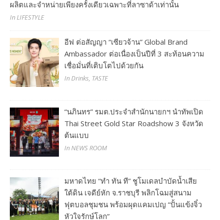
ผลิตและจำหน่ายเพียงครั้งเดียวเฉพาะที่ลาซาด้าเท่านั้น
In LIFESTYLE
อีฟ ต่อสัญญา “เซียวจ้าน” Global Brand
Ambassador ต่อเนื่องเป็นปีที่ 3 สะท้อนความ
เชื่อมั่นที่เติบโตไปด้วยกัน
In Drinks, TASTE
“นภินทร” รมต.ประจำสำนักนายกฯ นำทัพเปิด
Thai Street Gold Star Roadshow 3 จังหวัด
ต้นแบบ
In NEWS ROOM
มหาดไทย “ทำ ทัน ที” ชูโมเดลบำบัดน้ำเสีย
ใต้ดิน เจดีย์หัก จ.ราชบุรี พลิกโฉมสู่สนาม
ฟุตบอลชุมชน พร้อมผุดแคมเปญ “ปั้นแข้งจิ๋ว
หัวใจรักษ์โลก”