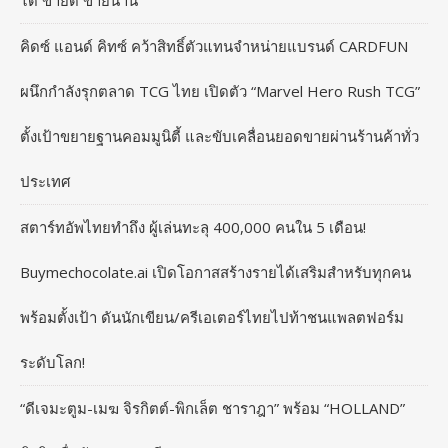
ได้ ขายดี ขายนาน”
คิดซ์ แอนด์ คิทซ์ คว้าสิทธิ์ตัวแทนจำหน่ายแบรนด์ CARDFUN
ผนึกกำลังรุกตลาด TCG ไทย เปิดตัว “Marvel Hero Rush TCG”
ตั้งเป้าขยายฐานคอมมูนิตี้ และขับเคลื่อนยอดขายผ่านร้านค้าทั่ว
ประเทศ
สตาร์ทอัพไทยทำถึง ผู้เล่นทะลุ 400,000 คนใน 5 เดือน!
Buymechocolate.ai เปิดโอกาสสร้างรายได้เสริมสำหรับทุกคน
พร้อมตั้งเป้า ดันนักเขียน/ครีเอเตอร์ไทยไปท้าชนแพลตฟอร์ม
ระดับโลก!
“ดีเจมะตูม-เมฆ จิรกิตต์-พิกเล็ต ชาราฎา” พร้อม “HOLLAND”