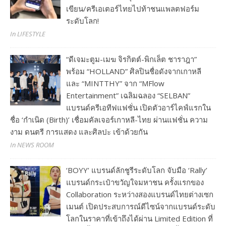
เขียน/ครีเอเตอร์ไทยไปท้าชนแพลตฟอร์ม
ระดับโลก!
In LIFESTYLE
“ดีเจมะตูม-เมฆ จิรกิตต์-พิกเล็ต ชาราฎา”
พร้อม “HOLLAND” ศิลปินชื่อดังจากเกาหลี
และ “MINTTHY” จาก “MFlow
Entertainment” เฉลิมฉลอง “SELBAN”
แบรนด์ครีเอทีฟแฟชั่น เปิดตัวอาร์ไคฟ์แรกใน
ชื่อ ‘กำเนิด (Birth)’ เชื่อมคัลเจอร์เกาหลี-ไทย ผ่านแฟชั่น ความ
งาม ดนตรี การแสดง และศิลปะ เข้าด้วยกัน
In NEWS ROOM
‘BOYY’ แบรนด์ลักชูรีระดับโลก จับมือ ‘Rally’
แบรนด์กระเป๋าขวัญใจมหาชน ครั้งแรกของ
Collaboration ระหว่างสองแบรนด์ไทยต่างเซก
เมนต์ เปิดประสบการณ์ดีไซน์จากแบรนด์ระดับ
โลกในราคาที่เข้าถึงได้ผ่าน Limited Edition ที่