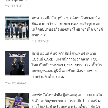
In LIFESTYLE
ททท. ร่วมมือกับ จุฬาลงกรณ์มหาวิทยาลัย จัด
สัมมนาทางวิชาการและการตลาดเชิงรุก แนะ
เคล็ดลับปรับธุรกิจท่องเที่ยวไทย “ขายได้ ขายดี
ขายนาน”
In LIFESTYLE
คิดซ์ แอนด์ คิทซ์ คว้าสิทธิ์ตัวแทนจำหน่าย
แบรนด์ CARDFUN ผนึกกำลังรุกตลาด TCG
ไทย เปิดตัว “Marvel Hero Rush TCG” ตั้งเป้า
ขยายฐานคอมมูนิตี้ และขับเคลื่อนยอดขาย
ผ่านร้านค้าทั่วประเทศ
In NEWS ROOM
สตาร์ทอัพไทยทำถึง ผู้เล่นทะลุ 400,000 คนใน
5 เดือน! Buymechocolate.ai เปิดโอกาสสร้าง
รายได้เสริมสำหรับทุกคน พร้อมตั้งเป้า ดันนัก