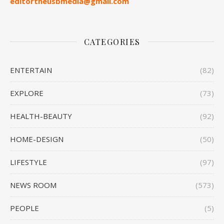
editortheusbmedia@gmail.com
CATEGORIES
ENTERTAIN
(82)
EXPLORE
(73)
HEALTH-BEAUTY
(92)
HOME-DESIGN
(50)
LIFESTYLE
(97)
NEWS ROOM
(573)
PEOPLE
(5)