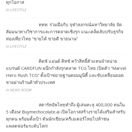
ทุกโอกาส
In LIFESTYLE
ททท. ร่วมมือกับ จุฬาลงกรณ์มหาวิทยาลัย จัด
สัมมนาทางวิชาการและการตลาดเชิงรุก แนะเคล็ดลับปรับธุรกิจ
ท่องเที่ยวไทย “ขายได้ ขายดี ขายนาน”
In LIFESTYLE
คิดซ์ แอนด์ คิทซ์ คว้าสิทธิ์ตัวแทนจำหน่าย
แบรนด์ CARDFUN ผนึกกำลังรุกตลาด TCG ไทย เปิดตัว “Marvel
Hero Rush TCG” ตั้งเป้าขยายฐานคอมมูนิตี้ และขับเคลื่อนยอด
ขายผ่านร้านค้าทั่วประเทศ
In NEWS ROOM
สตาร์ทอัพไทยทำถึง ผู้เล่นทะลุ 400,000 คนใน
5 เดือน! Buymechocolate.ai เปิดโอกาสสร้างรายได้เสริมสำหรับ
ทุกคน พร้อมตั้งเป้า ดันนักเขียน/ครีเอเตอร์ไทยไปท้าชน
แพลตฟอร์มระดับโลก!