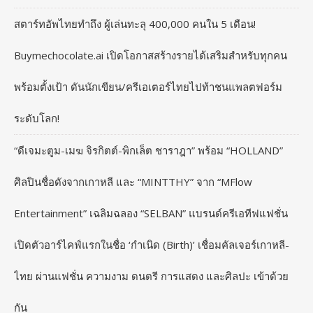
สตาร์ทอัพไทยทำถึง ผู้เล่นทะลุ 400,000 คนใน 5 เดือน!
Buymechocolate.ai เปิดโอกาสสร้างรายได้เสริมสำหรับทุกคน
พร้อมตั้งเป้า ดันนักเขียน/ครีเอเตอร์ไทยไปท้าชนแพลตฟอร์ม
ระดับโลก!
“ดีเจมะตูม-เมฆ จิรกิตต์-พิกเล็ต ชาราฎา” พร้อม “HOLLAND”
ศิลปินชื่อดังจากเกาหลี และ “MINTTHY” จาก “MFlow
Entertainment” เฉลิมฉลอง “SELBAN” แบรนด์ครีเอทีฟแฟชั่น
เปิดตัวอาร์ไคฟ์แรกในชื่อ ‘กำเนิด (Birth)’ เชื่อมคัลเจอร์เกาหลี-
ไทย ผ่านแฟชั่น ความงาม ดนตรี การแสดง และศิลปะ เข้าด้วย
กัน