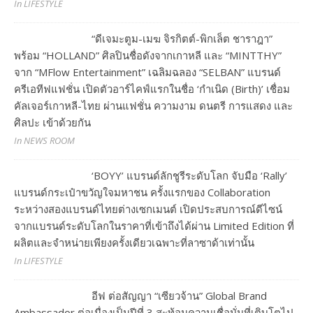
In LIFESTYLE
“ดีเจมะตูม-เมฆ จิรกิตต์-พิกเล็ต ชาราฎา”
พร้อม “HOLLAND” ศิลปินชื่อดังจากเกาหลี และ “MINTTHY”
จาก “MFlow Entertainment” เฉลิมฉลอง “SELBAN” แบรนด์
ครีเอทีฟแฟชั่น เปิดตัวอาร์ไคฟ์แรกในชื่อ ‘กำเนิด (Birth)’ เชื่อม
คัลเจอร์เกาหลี-ไทย ผ่านแฟชั่น ความงาม ดนตรี การแสดง และ
ศิลปะ เข้าด้วยกัน
In NEWS ROOM
‘BOYY’ แบรนด์ลักชูรีระดับโลก จับมือ ‘Rally’
แบรนด์กระเป๋าขวัญใจมหาชน ครั้งแรกของ Collaboration
ระหว่างสองแบรนด์ไทยต่างเซกเมนต์ เปิดประสบการณ์ดีไซน์
จากแบรนด์ระดับโลกในราคาที่เข้าถึงได้ผ่าน Limited Edition ที่
ผลิตและจำหน่ายเพียงครั้งเดียวเฉพาะที่ลาซาด้าเท่านั้น
In LIFESTYLE
อีฟ ต่อสัญญา “เซียวจ้าน” Global Brand
Ambassador ต่อเนื่องเป็นปีที่ 3 สะท้อนความเชื่อมั่นที่เติบโตไป