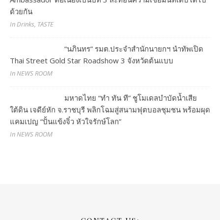
ด้วยกัน
In Drinks, TASTE
“นภินทร” รมต.ประจำสำนักนายกฯ นำทัพเปิด
Thai Street Gold Star Roadshow 3 จังหวัดต้นแบบ
In NEWS ROOM
มหาดไทย “ทำ ทัน ที” ชูโมเดลบำบัดน้ำเสีย
ใต้ดิน เจดีย์หัก จ.ราชบุรี พลิกโฉมสู่สนามฟุตบอลชุมชน พร้อมผุด
แคมเปญ “ปั้นแข้งจิ๋ว หัวใจรักษ์โลก”
In NEWS ROOM