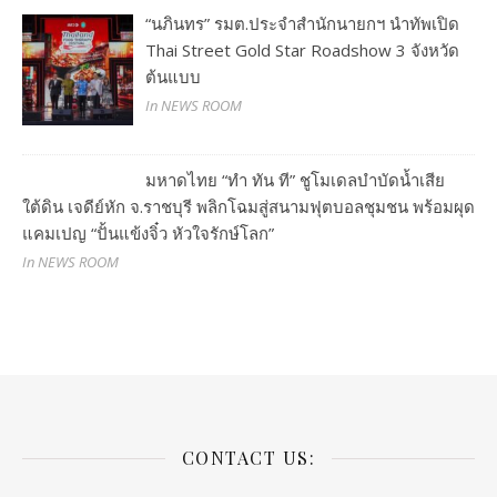
“นภินทร” รมต.ประจำสำนักนายกฯ นำทัพเปิด
Thai Street Gold Star Roadshow 3 จังหวัด
ต้นแบบ
In NEWS ROOM
มหาดไทย “ทำ ทัน ที” ชูโมเดลบำบัดน้ำเสีย
ใต้ดิน เจดีย์หัก จ.ราชบุรี พลิกโฉมสู่สนามฟุตบอลชุมชน พร้อมผุด
แคมเปญ “ปั้นแข้งจิ๋ว หัวใจรักษ์โลก”
In NEWS ROOM
CONTACT US: