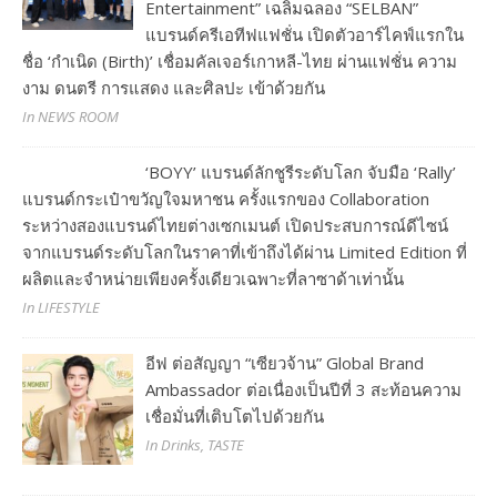
Entertainment” เฉลิมฉลอง “SELBAN”
แบรนด์ครีเอทีฟแฟชั่น เปิดตัวอาร์ไคฟ์แรกใน
ชื่อ ‘กำเนิด (Birth)’ เชื่อมคัลเจอร์เกาหลี-ไทย ผ่านแฟชั่น ความ
งาม ดนตรี การแสดง และศิลปะ เข้าด้วยกัน
In NEWS ROOM
‘BOYY’ แบรนด์ลักชูรีระดับโลก จับมือ ‘Rally’
แบรนด์กระเป๋าขวัญใจมหาชน ครั้งแรกของ Collaboration
ระหว่างสองแบรนด์ไทยต่างเซกเมนต์ เปิดประสบการณ์ดีไซน์
จากแบรนด์ระดับโลกในราคาที่เข้าถึงได้ผ่าน Limited Edition ที่
ผลิตและจำหน่ายเพียงครั้งเดียวเฉพาะที่ลาซาด้าเท่านั้น
In LIFESTYLE
อีฟ ต่อสัญญา “เซียวจ้าน” Global Brand
Ambassador ต่อเนื่องเป็นปีที่ 3 สะท้อนความ
เชื่อมั่นที่เติบโตไปด้วยกัน
In Drinks, TASTE