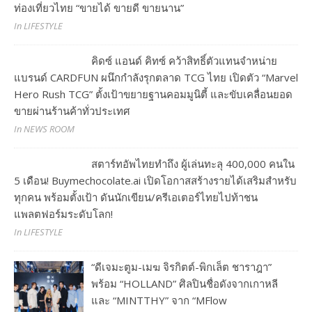
ท่องเที่ยวไทย “ขายได้ ขายดี ขายนาน”
In LIFESTYLE
คิดซ์ แอนด์ คิทซ์ คว้าสิทธิ์ตัวแทนจำหน่าย
แบรนด์ CARDFUN ผนึกกำลังรุกตลาด TCG ไทย เปิดตัว “Marvel
Hero Rush TCG” ตั้งเป้าขยายฐานคอมมูนิตี้ และขับเคลื่อนยอด
ขายผ่านร้านค้าทั่วประเทศ
In NEWS ROOM
สตาร์ทอัพไทยทำถึง ผู้เล่นทะลุ 400,000 คนใน
5 เดือน! Buymechocolate.ai เปิดโอกาสสร้างรายได้เสริมสำหรับ
ทุกคน พร้อมตั้งเป้า ดันนักเขียน/ครีเอเตอร์ไทยไปท้าชน
แพลตฟอร์มระดับโลก!
In LIFESTYLE
“ดีเจมะตูม-เมฆ จิรกิตต์-พิกเล็ต ชาราฎา”
พร้อม “HOLLAND” ศิลปินชื่อดังจากเกาหลี
และ “MINTTHY” จาก “MFlow