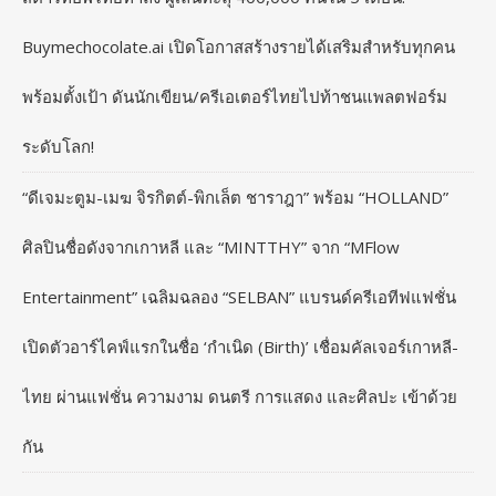
Buymechocolate.ai เปิดโอกาสสร้างรายได้เสริมสำหรับทุกคน
พร้อมตั้งเป้า ดันนักเขียน/ครีเอเตอร์ไทยไปท้าชนแพลตฟอร์ม
ระดับโลก!
“ดีเจมะตูม-เมฆ จิรกิตต์-พิกเล็ต ชาราฎา” พร้อม “HOLLAND”
ศิลปินชื่อดังจากเกาหลี และ “MINTTHY” จาก “MFlow
Entertainment” เฉลิมฉลอง “SELBAN” แบรนด์ครีเอทีฟแฟชั่น
เปิดตัวอาร์ไคฟ์แรกในชื่อ ‘กำเนิด (Birth)’ เชื่อมคัลเจอร์เกาหลี-
ไทย ผ่านแฟชั่น ความงาม ดนตรี การแสดง และศิลปะ เข้าด้วย
กัน