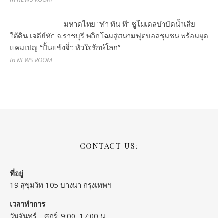
มหาดไทย “ทำ ทัน ที” ชูโมเดลบำบัดน้ำเสีย
ใต้ดิน เจดีย์หัก จ.ราชบุรี พลิกโฉมสู่สนามฟุตบอลชุมชน พร้อมผุด
แคมเปญ “ปั้นแข้งจิ๋ว หัวใจรักษ์โลก”
In NEWS ROOM
CONTACT US:
ที่อยู่
19 สุขุมวิท 105 บางนา กรุงเทพฯ
เวลาทำการ
วันจันทร์—ศุกร์: 9:00–17:00 น.