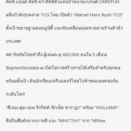
คิดซ์ แอนด์ คิทซ์ คว้าสิทธิ์ตัวแทนจำหน่ายแบรนด์ CARDFUN
ผนึกกำลังรุกตลาด TCG ไทย เปิดตัว “Marvel Hero Rush TCG”
ตั้งเป้าขยายฐานคอมมูนิตี้ และขับเคลื่อนยอดขายผ่านร้านค้าทั่ว
ประเทศ
สตาร์ทอัพไทยทำถึง ผู้เล่นทะลุ 400,000 คนใน 5 เดือน!
Buymechocolate.ai เปิดโอกาสสร้างรายได้เสริมสำหรับทุกคน
พร้อมตั้งเป้า ดันนักเขียน/ครีเอเตอร์ไทยไปท้าชนแพลตฟอร์ม
ระดับโลก!
“ดีเจมะตูม-เมฆ จิรกิตต์-พิกเล็ต ชาราฎา” พร้อม “HOLLAND”
ศิลปินชื่อดังจากเกาหลี และ “MINTTHY” จาก “MFlow