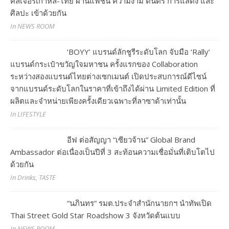
คัลเจอร์เกาหลี-ไทย ผ่านแฟชั่น ความงาม ดนตรี การแสดง และ
ศิลปะ เข้าด้วยกัน
In NEWS ROOM
‘BOYY’ แบรนด์ลักชูรีระดับโลก จับมือ ‘Rally’
แบรนด์กระเป๋าขวัญใจมหาชน ครั้งแรกของ Collaboration
ระหว่างสองแบรนด์ไทยต่างเซกเมนต์ เปิดประสบการณ์ดีไซน์
จากแบรนด์ระดับโลกในราคาที่เข้าถึงได้ผ่าน Limited Edition ที่
ผลิตและจำหน่ายเพียงครั้งเดียวเฉพาะที่ลาซาด้าเท่านั้น
In LIFESTYLE
อีฟ ต่อสัญญา “เซียวจ้าน” Global Brand
Ambassador ต่อเนื่องเป็นปีที่ 3 สะท้อนความเชื่อมั่นที่เติบโตไป
ด้วยกัน
In Drinks, TASTE
“นภินทร” รมต.ประจำสำนักนายกฯ นำทัพเปิด
Thai Street Gold Star Roadshow 3 จังหวัดต้นแบบ
In NEWS ROOM