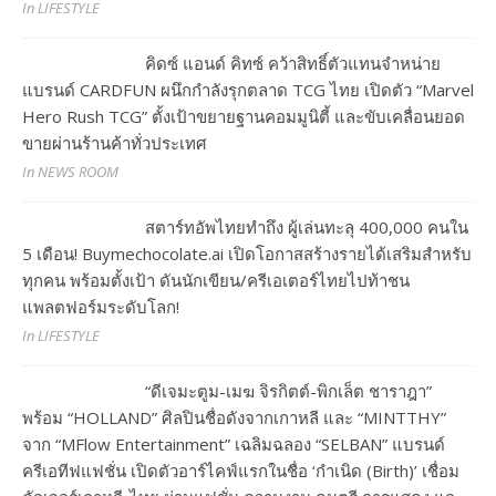
In LIFESTYLE
คิดซ์ แอนด์ คิทซ์ คว้าสิทธิ์ตัวแทนจำหน่าย
แบรนด์ CARDFUN ผนึกกำลังรุกตลาด TCG ไทย เปิดตัว “Marvel
Hero Rush TCG” ตั้งเป้าขยายฐานคอมมูนิตี้ และขับเคลื่อนยอด
ขายผ่านร้านค้าทั่วประเทศ
In NEWS ROOM
สตาร์ทอัพไทยทำถึง ผู้เล่นทะลุ 400,000 คนใน
5 เดือน! Buymechocolate.ai เปิดโอกาสสร้างรายได้เสริมสำหรับ
ทุกคน พร้อมตั้งเป้า ดันนักเขียน/ครีเอเตอร์ไทยไปท้าชน
แพลตฟอร์มระดับโลก!
In LIFESTYLE
“ดีเจมะตูม-เมฆ จิรกิตต์-พิกเล็ต ชาราฎา”
พร้อม “HOLLAND” ศิลปินชื่อดังจากเกาหลี และ “MINTTHY”
จาก “MFlow Entertainment” เฉลิมฉลอง “SELBAN” แบรนด์
ครีเอทีฟแฟชั่น เปิดตัวอาร์ไคฟ์แรกในชื่อ ‘กำเนิด (Birth)’ เชื่อม