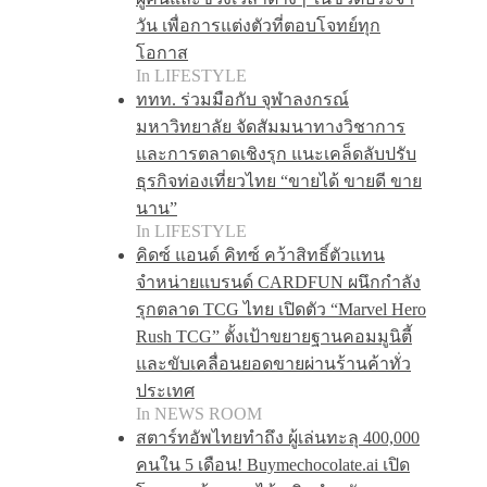
วัน เพื่อการแต่งตัวที่ตอบโจทย์ทุก
โอกาส
In LIFESTYLE
ททท. ร่วมมือกับ จุฬาลงกรณ์
มหาวิทยาลัย จัดสัมมนาทางวิชาการ
และการตลาดเชิงรุก แนะเคล็ดลับปรับ
ธุรกิจท่องเที่ยวไทย “ขายได้ ขายดี ขาย
นาน”
In LIFESTYLE
คิดซ์ แอนด์ คิทซ์ คว้าสิทธิ์ตัวแทน
จำหน่ายแบรนด์ CARDFUN ผนึกกำลัง
รุกตลาด TCG ไทย เปิดตัว “Marvel Hero
Rush TCG” ตั้งเป้าขยายฐานคอมมูนิตี้
และขับเคลื่อนยอดขายผ่านร้านค้าทั่ว
ประเทศ
In NEWS ROOM
สตาร์ทอัพไทยทำถึง ผู้เล่นทะลุ 400,000
คนใน 5 เดือน! Buymechocolate.ai เปิด