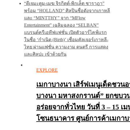
“ดีเจมะตูม-เมฆ จิรกิตต์-พิกเล็ต ชาราฎา”
พร้อม “HOLLAND” ศิลปินชื่อดังจากเกาหลี
และ “MINTTHY” จาก “MFlow
Entertainment” เฉลิมฉลอง “SELBAN”
แบรนด์ครีเอทีฟแฟชั่น เปิดตัวอาร์ไคฟ์แรก
ในชื่อ ‘กำเนิด (Birth)’ เชื่อมคัลเจอร์เกาหลี-
ไทย ผ่านแฟชั่น ความงาม ดนตรี การแสดง
และศิลปะ เข้าด้วยกัน
EXPLORE
เมกาบางนา เสิร์ฟเมนูเด็ดชวนอ
บางนา มหาสงกรานต์” ยกขบวนร
อร่อยจากทั่วไทย วันที่ 3 – 15 เ
โซนธนาคาร ศูนย์การค้าเมกา