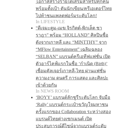
โอกาสสร้างรายได้เสริมสำหรับทุกคน
พร้อมตั้งเป้า ดันนักเขียน/ครีเอเตอร์ไทย
ไปท้าชนแพลตฟอร์มระดับโลก!
In LIFESTYLE
“ดีเจมะตูม-เมฆ จิรกิตต์-พิกเล็ต ชา
ราฎา” พร้อม “HOLLAND” ศิลปินชื่อ
ดังจากเกาหลี และ “MINTTHY” จาก
“MFlow Entertainment” เฉลิมฉลอง
“SELBAN” แบรนด์ครีเอทีฟแฟชั่น เปิด
ตัวอาร์ไคฟ์แรกในชื่อ ‘กำเนิด (Birth)’
เชื่อมคัลเจอร์เกาหลี-ไทย ผ่านแฟชั่น
ความงาม ดนตรี การแสดง และศิลปะ
เข้าด้วยกัน
In NEWS ROOM
‘BOYY’ แบรนด์ลักชูรีระดับโลก จับมือ
‘Rally’ แบรนด์กระเป๋าขวัญใจมหาชน
ครั้งแรกของ Collaboration ระหว่างสอง
แบรนด์ไทยต่างเซกเมนต์ เปิด
ประสบการณ์ดีไซน์จากแบรนด์ระดับ