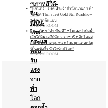
“เกาหลีใต้-
In Drinks, TASTE
“นภินทร” รมต.ประจำสำนักนายกฯ นำ
จีน-
ทัพเปิด Thai Street Gold Star Roadshow
3 จังหวัดต้นแบบ
ญี่ปุ่น-
In NEWS ROOM
มหาดไทย “ทำ ทัน ที” ชูโมเดลบำบัดน้ำ
ไทย”
เสียใต้ดิน เจดีย์หัก จ.ราชบุรี พลิกโฉมสู่
กระแส
สนามฟุตบอลชุมชน พร้อมผุดแคมเปญ
“ปั้นแข้งจิ๋ว หัวใจรักษ์โลก”
ตอบ
In NEWS ROOM
รับ
แรง
จาก
ทั่ว
โลก
ตอกย้ำ