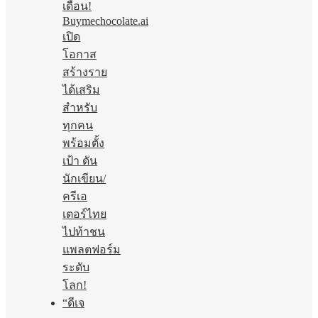
เดือน!
Buymechocolate.ai
เปิด
โอกาส
สร้างราย
ได้เสริม
สำหรับ
ทุกคน
พร้อมตั้ง
เป้า ดัน
นักเขียน/
ครีเอ
เตอร์ไทย
ไปท้าชน
แพลตฟอร์ม
ระดับ
โลก!
“ดีเจ