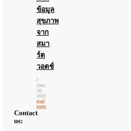
ข้อมูล
สุขภาพ
จาก
สมา
ร์ต
วอตช์
/
June
18,
2026
read
more
Contact
us: