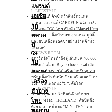
แบรนด์
นาน”
In LIFESTYLE
เอเชีย
คิดซ์ แอนด์ คิทซ์ คว้าสิทธิ์ตัวแทน
จำหน่ายแบรนด์ CARDFUN ผนึกกำลัง
รุก
รุกตลาด TCG ไทย เปิดตัว “Marvel Hero
ตลาด
Rush TCG” ตั้งเป้าขยายฐานคอมมูนิตี้
และขับเคลื่อนยอดขายผ่านร้านค้าทั่ว
ปี
ประเทศ
69
In NEWS ROOM
สตาร์ทอัพไทยทำถึง ผู้เล่นทะลุ 400,000
รับ
คนใน 5 เดือน! Buymechocolate.ai เปิด
ตลาด
โอกาสสร้างรายได้เสริมสำหรับทุกคน
พร้อมตั้งเป้า ดันนักเขียน/ครีเอเตอร์ไทย
เครื่อง
ไปท้าชนแพลตฟอร์มระดับโลก!
In LIFESTYLE
สำอาง
“ดีเจมะตูม-เมฆ จิรกิตต์-พิกเล็ต ชา
ไทย
ราฎา” พร้อม “HOLLAND” ศิลปินชื่อ
ดังจากเกาหลี และ “MINTTHY” จาก
ทะยาน