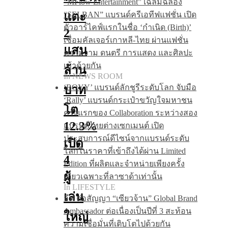
“MFlow Entertainment” เฉลิมฉลอง
แตะ
“SELBAN” แบรนด์ครีเอทีฟแฟชั่น เปิด
ตัวอาร์ไคฟ์แรกในชื่อ ‘กำเนิด (Birth)’
2
เชื่อมคัลเจอร์เกาหลี-ไทย ผ่านแฟชั่น
แสน
ความงาม ดนตรี การแสดง และศิลปะ
เข้าด้วยกัน
ล้าน
In NEWS ROOM
‘BOYY’ แบรนด์ลักชูรีระดับโลก จับมือ
บาท
‘Rally’ แบรนด์กระเป๋าขวัญใจมหาชน
โต
ครั้งแรกของ Collaboration ระหว่างสอง
12.3%
แบรนด์ไทยต่างเซกเมนต์ เปิด
ประสบการณ์ดีไซน์จากแบรนด์ระดับ
เปิด
โลกในราคาที่เข้าถึงได้ผ่าน Limited
4
Edition ที่ผลิตและจำหน่ายเพียงครั้ง
ผู้
เดียวเฉพาะที่ลาซาด้าเท่านั้น
In LIFESTYLE
เล่น
อีฟ ต่อสัญญา “เซียวจ้าน” Global Brand
Ambassador ต่อเนื่องเป็นปีที่ 3 สะท้อน
ใหญ่
ความเชื่อมั่นที่เติบโตไปด้วยกัน