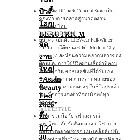
บิวตี้
DITP จัด DEmark Concept Store เปิด
ช่องทางการตลาดสู่อนาคตงาน
โลก!
ออกแบบไทย
BEAUTRIUM
In NEWS ROOM
ยูนิโคล่ เปิดตัว LifeWear Fall/Winter
จัด
2026 ภายใต้คอนเซปต์ “Modern City
งาน
Feelings” สะท้อนความหลากหลายของ
ผู้คนและการใช้ชีวิตผ่านเสื้อผ้าที่ตอบ
ใหญ่
โจทย์ทุกวัน คอลเลคชันที่ได้รับแรง
“Asian
บันดาลใจจากความหลากหลายของ
Beauty
ผู้คนและช่วงเวลาต่างๆ ในชีวิตประจำ
Fest
วัน เพื่อการแต่งตัวที่ตอบโจทย์ทุก
โอกาส
2026”
In LIFESTYLE
ดึง
ททท. ร่วมมือกับ จุฬาลงกรณ์
มหาวิทยาลัย จัดสัมมนาทางวิชาการ
กว่า
และการตลาดเชิงรุก แนะเคล็ดลับปรับ
30
ธุรกิจท่องเที่ยวไทย “ขายได้ ขายดี ขาย