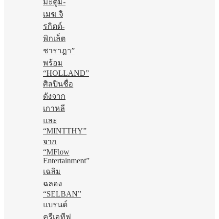
มะตูม-
เมฆ จิ
รกิตต์-
พิกเล็ต
ชาราฎา”
พร้อม
“HOLLAND”
ศิลปินชื่อ
ดังจาก
เกาหลี
และ
“MINTTHY”
จาก
“MFlow
Entertainment”
เฉลิม
ฉลอง
“SELBAN”
แบรนด์
ครีเอทีฟ