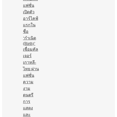
แฟชั่น
เปิดตัว
อาร์ไคฟ์
แรกใน
ชื่อ
‘กำเนิด
(Birth)’
เชื่อมคัล
เจอร์
เกาหลี-
ไทย ผ่าน
แฟชั่น
ความ
งาม
ดนตรี
การ
แสดง
และ