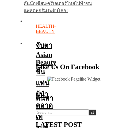
ดันนักเขียน/ครีเอเตอร์ไทยไปท้าชน
แพลตฟอร์มระดับโลก!
HEALTH-
BEAUTY
จับตา
Asian
Beauty
Like Us On Facebook
ขึ้น
แท่น
ผู้นำ
ค้นหา
ตลาด
เท
LATEST POST
รนด์