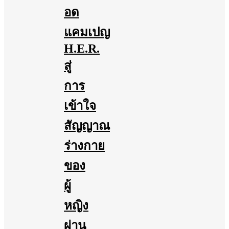
อด
แคมเปญ
H.E.R.
สู่
การ
เข้าใจ
สัญญาณ
ร่างกาย
ของ
ผู้
หญิง
ผ่าน