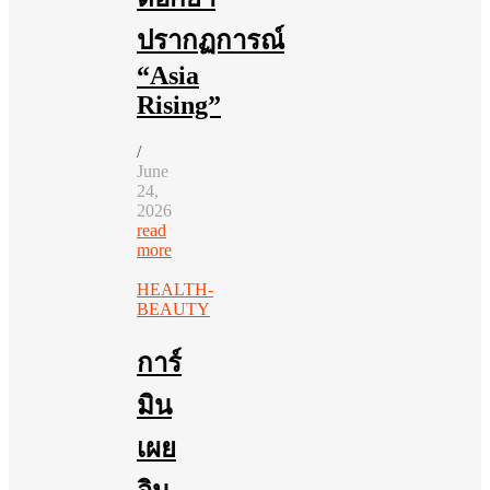
ปรากฏการณ์
“Asia
Rising”
/
June
24,
2026
read
more
HEALTH-
BEAUTY
การ์
มิน
เผย