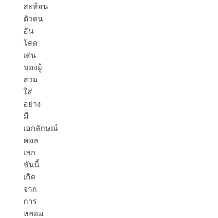
สะท้อน
ตัวตน
อัน
โดด
เด่น
ของผู้
สวม
ใส่
อย่าง
มี
เอกลักษณ์
คอล
เลก
ชันนี้
เกิด
จาก
การ
หลอม