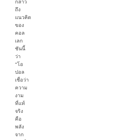
กล่าว
ถึง
แนวคิด
ของ
คอล
เลก
ชันนี้
ว่า
“โอ
ปอล
เชื่อว่า
ความ
งาม
ที่แท้
จริง
คือ
พลัง
จาก