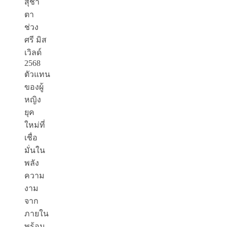
สุชา
ตา
ช่วง
ศรี มิส
เวิลด์
2568
ตัวแทน
ของผู้
หญิง
ยุค
ใหม่ที่
เชื่อ
มั่นใน
พลัง
ความ
งาม
จาก
ภายใน
พร้อม