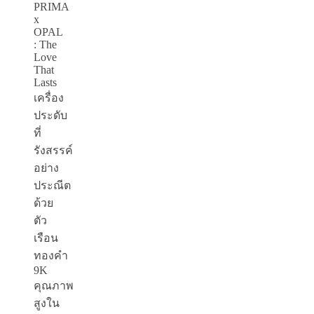
PRIMA
x
OPAL
: The
Love
That
Lasts
เครื่อง
ประดับ
ที่
รังสรรค์
อย่าง
ประณีต
ด้วย
ตัว
เรือน
ทองคำ
9K
คุณภาพ
สูงใน