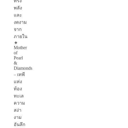
ทรง
พลัง
และ
งดงาม
จาก
ภายใน
🔸
Mother
of
Pearl
&
Diamonds
– เทพี
แห่ง
ท้อง
ทะเล
ความ
สง่า
งาม
อันลึก