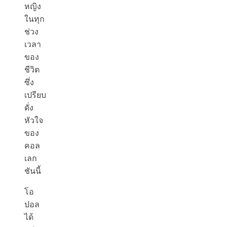
หญิง
ในทุก
ช่วง
เวลา
ของ
ชีวิต
ซึ่ง
เปรียบ
ดั่ง
หัวใจ
ของ
คอล
เลก
ชันนี้
โอ
ปอล
ได้