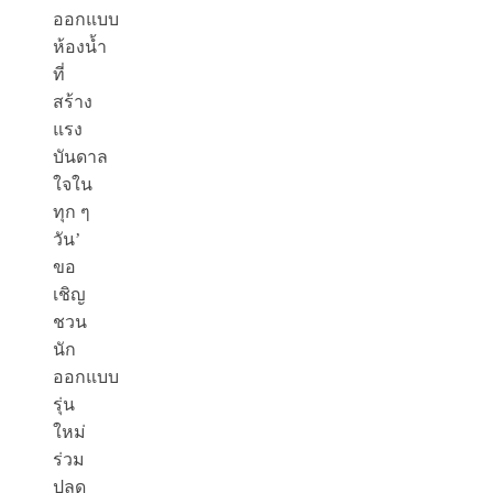
ออกแบบ
ห้องน้ำ
ที่
สร้าง
แรง
บันดาล
ใจใน
ทุก ๆ
วัน’
ขอ
เชิญ
ชวน
นัก
ออกแบบ
รุ่น
ใหม่
ร่วม
ปลด