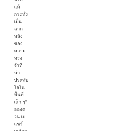
แม้
กระทั่ง
เป็น
ฉาก
หลัง
ของ
ความ
ทรง
จำที่
น่า
ประทับ
ใจใน
พื้นที่
เล็ก ๆ”
อองต
วน เบ
แซร์