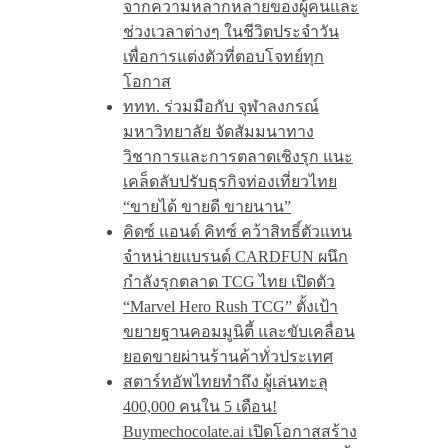
จากความหลากหลายของผู้คนและ
ช่วงเวลาต่างๆ ในชีวิตประจำวัน
เพื่อการแต่งตัวที่ตอบโจทย์ทุก
โอกาส
ททท. ร่วมมือกับ จุฬาลงกรณ์
มหาวิทยาลัย จัดสัมมนาทาง
วิชาการและการตลาดเชิงรุก แนะ
เคล็ดลับปรับธุรกิจท่องเที่ยวไทย
“ขายได้ ขายดี ขายนาน”
คิดซ์ แอนด์ คิทซ์ คว้าสิทธิ์ตัวแทน
จำหน่ายแบรนด์ CARDFUN ผนึก
กำลังรุกตลาด TCG ไทย เปิดตัว
“Marvel Hero Rush TCG” ตั้งเป้า
ขยายฐานคอมมูนิตี้ และขับเคลื่อน
ยอดขายผ่านร้านค้าทั่วประเทศ
สตาร์ทอัพไทยทำถึง ผู้เล่นทะลุ
400,000 คนใน 5 เดือน!
Buymechocolate.ai เปิดโอกาสสร้าง