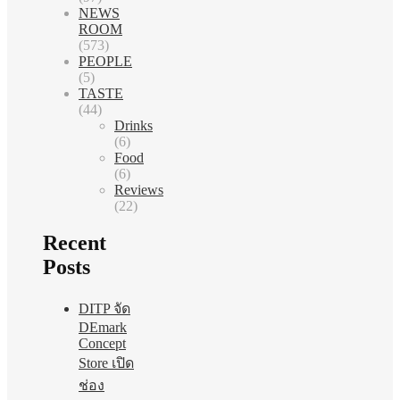
NEWS
ROOM
(573)
PEOPLE
(5)
TASTE
(44)
Drinks
(6)
Food
(6)
Reviews
(22)
Recent
Posts
DITP จัด
DEmark
Concept
Store เปิด
ช่อง