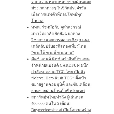
จากความหลากหลายของผู้คนและ
ช่วงเวลาต่างๆ ในชีวิตประจำวัน
เพื่อการแต่งตัวที่ตอบโจทย์ทุก
โอกาส
ททท. ร่วมมือกับ จุฬาลงกรณ์
มหาวิทยาลัย จัดสัมมนาทาง
วิชาการและการตลาดเชิงรุก แนะ
เคล็ดลับปรับธุรกิจท่องเที่ยวไทย
“ขายได้ ขายดี ขายนาน”
คิดซ์ แอนด์ คิทซ์ คว้าสิทธิ์ตัวแทน
จำหน่ายแบรนด์ CARDFUN ผนึก
กำลังรุกตลาด TCG ไทย เปิดตัว
“Marvel Hero Rush TCG” ตั้งเป้า
ขยายฐานคอมมูนิตี้ และขับเคลื่อน
ยอดขายผ่านร้านค้าทั่วประเทศ
สตาร์ทอัพไทยทำถึง ผู้เล่นทะลุ
400,000 คนใน 5 เดือน!
Buymechocolate.ai เปิดโอกาสสร้าง