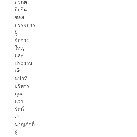
มรกต
ยิบอิน
ซอย
กรรมการ
ผู้
จัดการ
ใหญ่
และ
ประธาน
เจ้า
หน้าที่
บริหาร
คุณ
แวว
รัตน์
สำ
นาญภักดิ์
ผู้