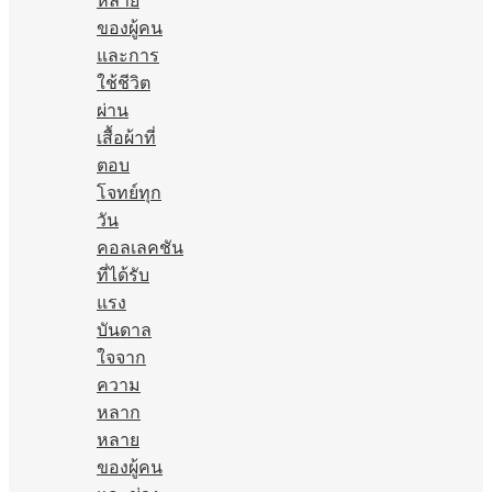
หลาย
ของผู้คน
และการ
ใช้ชีวิต
ผ่าน
เสื้อผ้าที่
ตอบ
โจทย์ทุก
วัน
คอลเลคชัน
ที่ได้รับ
แรง
บันดาล
ใจจาก
ความ
หลาก
หลาย
ของผู้คน