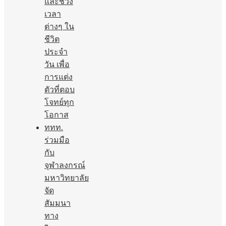
และช่วง
เวลา
ต่างๆ ใน
ชีวิต
ประจำ
วัน เพื่อ
การแต่ง
ตัวที่ตอบ
โจทย์ทุก
โอกาส
ททท.
ร่วมมือ
กับ
จุฬาลงกรณ์
มหาวิทยาลัย
จัด
สัมมนา
ทาง