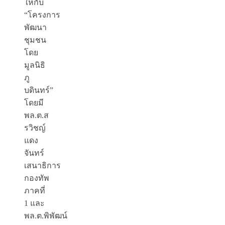
ให้กับ
“โครงการ
พัฒนา
ชุมชน
โดย
มูลนิธิ
ภู
บดินทร์”
โดยมี
พล.ต.ส
รวิชญ์
แดง
จันทร์
เสนาธิการ
กองทัพ
ภาคที่
1 และ
พล.ต.พิพัฒน์