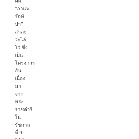
ดื่ม
“กาแฟ
รักษ์
ป่า”
สาละ
วะไล่
โว่ ซึ่ง
เป็น
โครงการ
อัน
เนื่อง
มา
จาก
พระ
ราชดำริ
ใน
รัชกาล
ที่ 9