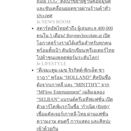
Rush TCG” ตั้งเป้าขยายฐานคอมมูนิตี้
และขับเคลื่อนยอดขายผ่านร้านค้าทั่ว
ประเทศ
In NEWS ROOM
สตาร์ทอัพไทยทำถึง ผู้เล่นทะลุ 400,000
คนใน 5 เดือน! Buymechocolate.ai เปิด
โอกาสสร้างรายได้เสริมสำหรับทุกคน
พร้อมตั้งเป้า ดันนักเขียน/ครีเอเตอร์ไทย
ไปท้าชนแพลตฟอร์มระดับโลก!
In LIFESTYLE
“ดีเจมะตูม-เมฆ จิรกิตต์-พิกเล็ต ชา
ราฎา” พร้อม “HOLLAND” ศิลปินชื่อ
ดังจากเกาหลี และ “MINTTHY” จาก
“MFlow Entertainment” เฉลิมฉลอง
“SELBAN” แบรนด์ครีเอทีฟแฟชั่น เปิด
ตัวอาร์ไคฟ์แรกในชื่อ ‘กำเนิด (Birth)’
เชื่อมคัลเจอร์เกาหลี-ไทย ผ่านแฟชั่น
ความงาม ดนตรี การแสดง และศิลปะ
เข้าด้วยกัน