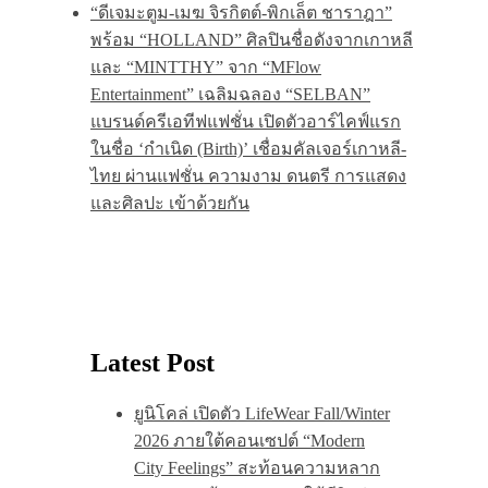
“ดีเจมะตูม-เมฆ จิรกิตต์-พิกเล็ต ชาราฎา”
พร้อม “HOLLAND” ศิลปินชื่อดังจากเกาหลี
และ “MINTTHY” จาก “MFlow
Entertainment” เฉลิมฉลอง “SELBAN”
แบรนด์ครีเอทีฟแฟชั่น เปิดตัวอาร์ไคฟ์แรก
ในชื่อ ‘กำเนิด (Birth)’ เชื่อมคัลเจอร์เกาหลี-
ไทย ผ่านแฟชั่น ความงาม ดนตรี การแสดง
และศิลปะ เข้าด้วยกัน
Latest Post
ยูนิโคล่ เปิดตัว LifeWear Fall/Winter
2026 ภายใต้คอนเซปต์ “Modern
City Feelings” สะท้อนความหลาก