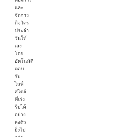
และ
จัดการ
กิจวัตร
ประจำ
วันให้
เอง
โดย
อัตโนมัติ
ตอบ
รับ
ไลฟ์
สไตล์
ที่เร่ง
รีบได้
อย่าง
ลงตัว
ยิ่งไป