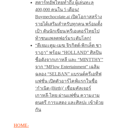
สตาร์ทอัพไทยทำถึง ผู้เล่นทะลุ
400,000 คนใน 5 เดือน!
Buymechocolate.ai เปิดโอกาสสร้าง
รายได้เสริมสำหรับทุกคน พร้อมตั้ง
เป้า ดันนักเขียน/ครีเอเตอร์ไทยไป
ท้าชนแพลตฟอร์มระดับโลก!
“ดีเจมะตูม-เมฆ จิรกิตต์-พิกเล็ต ชา
ราฎา” พร้อม “HOLLAND” ศิลปิน
ชื่อดังจากเกาหลี และ “MINTTHY”
จาก “MFlow Entertainment” เฉลิม
ฉลอง “SELBAN” แบรนด์ครีเอทีฟ
แฟชั่น เปิดตัวอาร์ไคฟ์แรกในชื่อ
‘กำเนิด (Birth)’ เชื่อมคัลเจอร์
เกาหลี-ไทย ผ่านแฟชั่น ความงาม
ดนตรี การแสดง และศิลปะ เข้าด้วย
กัน
HOME-