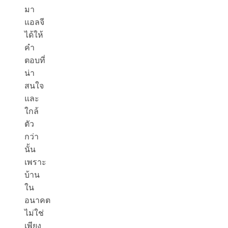
มา
แอลจี
ได้ให้
คำ
ตอบที่
น่า
สนใจ
และ
ใกล้
ตัว
กว่า
นั้น
เพราะ
บ้าน
ใน
อนาคต
ไม่ใช่
เพียง