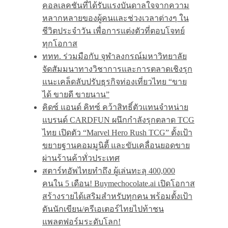
คอลเลคชันที่ได้รับแรงบันดาลใจจากความ
หลากหลายของผู้คนและช่วงเวลาต่างๆ ใน
ชีวิตประจำวัน เพื่อการแต่งตัวที่ตอบโจทย์
ทุกโอกาส
ททท. ร่วมมือกับ จุฬาลงกรณ์มหาวิทยาลัย
จัดสัมมนาทางวิชาการและการตลาดเชิงรุก
แนะเคล็ดลับปรับธุรกิจท่องเที่ยวไทย “ขาย
ได้ ขายดี ขายนาน”
คิดซ์ แอนด์ คิทซ์ คว้าสิทธิ์ตัวแทนจำหน่าย
แบรนด์ CARDFUN ผนึกกำลังรุกตลาด TCG
ไทย เปิดตัว “Marvel Hero Rush TCG” ตั้งเป้า
ขยายฐานคอมมูนิตี้ และขับเคลื่อนยอดขาย
ผ่านร้านค้าทั่วประเทศ
สตาร์ทอัพไทยทำถึง ผู้เล่นทะลุ 400,000
คนใน 5 เดือน! Buymechocolate.ai เปิดโอกาส
สร้างรายได้เสริมสำหรับทุกคน พร้อมตั้งเป้า
ดันนักเขียน/ครีเอเตอร์ไทยไปท้าชน
แพลตฟอร์มระดับโลก!