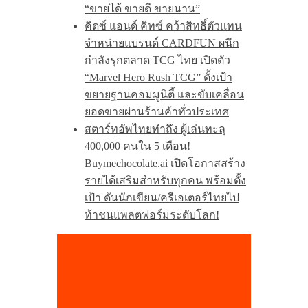
“ขายได้ ขายดี ขายนาน”
คิดซ์ แอนด์ คิทซ์ คว้าสิทธิ์ตัวแทน
จำหน่ายแบรนด์ CARDFUN ผนึก
กำลังรุกตลาด TCG ไทย เปิดตัว
“Marvel Hero Rush TCG” ตั้งเป้า
ขยายฐานคอมมูนิตี้ และขับเคลื่อน
ยอดขายผ่านร้านค้าทั่วประเทศ
สตาร์ทอัพไทยทำถึง ผู้เล่นทะลุ
400,000 คนใน 5 เดือน!
Buymechocolate.ai เปิดโอกาสสร้าง
รายได้เสริมสำหรับทุกคน พร้อมตั้ง
เป้า ดันนักเขียน/ครีเอเตอร์ไทยไป
ท้าชนแพลตฟอร์มระดับโลก!