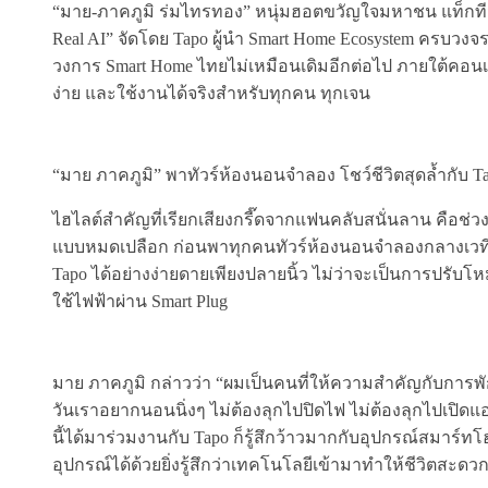
“มาย-ภาคภูมิ ร่มไทรทอง” หนุ่มฮอตขวัญใจมหาชน แท็กทีมเ
Real AI” จัดโดย Tapo ผู้นำ Smart Home Ecosystem ครบ
วงการ Smart Home ไทยไม่เหมือนเดิมอีกต่อไป ภายใต้คอนเซ
ง่าย และใช้งานได้จริงสำหรับทุกคน ทุกเจน
“มาย ภาคภูมิ” พาทัวร์ห้องนอนจำลอง โชว์ชีวิตสุดล้ำกับ T
ไฮไลต์สำคัญที่เรียกเสียงกรี๊ดจากแฟนคลับสนั่นลาน คือช่ว
แบบหมดเปลือก ก่อนพาทุกคนทัวร์ห้องนอนจำลองกลางเวที 
Tapo ได้อย่างง่ายดายเพียงปลายนิ้ว ไม่ว่าจะเป็นการปรั
ใช้ไฟฟ้าผ่าน Smart Plug
มาย ภาคภูมิ กล่าวว่า “ผมเป็นคนที่ให้ความสำคัญกับการพักผ่
วันเราอยากนอนนิ่งๆ ไม่ต้องลุกไปปิดไฟ ไม่ต้องลุกไปเปิดแ
นี้ได้มาร่วมงานกับ Tapo ก็รู้สึกว้าวมากกับอุปกรณ์สมาร์ท
อุปกรณ์ได้ด้วยยิ่งรู้สึกว่าเทคโนโลยีเข้ามาทำให้ชีวิตสะดวก