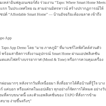
หล่าอินฟลูเอนเซอร์ดัง ร่วมงาน “Tapo: Where Smart Home Meets
วงจรแรก ในประเทศไทย ณ สามย่านมิตรทาวน์ สร้างปรากฏการณ์ให้
ปต์ “Affordable Smart Home” — บ้านอัจฉริยะต้องฉลาด เข้าถึง
apo App
ง Tapo App Demo โดย “มาย ภาคภูมิ” ที่มาแชร์ไลฟ์สไตล์ส่วนตัว
พร้อมสาธิตการสั่งงานอุปกรณ์ Smart Home ผ่านแอปพลิเคชัน
บโหมดแสงไฟสร้างบรรยากาศ (Mood & Tone) หรือการควบคุมเครื่อง
อนมากๆ หลังจากวันที่เหนื่อยมา สิ่งที่อยากได้คือบ้านที่รู้ใจ บาง
อร์ แค่บอก หรือแค่กดในแอปเดียว ทุกอย่างก็จัดการได้หมด อย่างวั
โฮมที่ครบขนาดนี้ และตัวแอพลิเคชั่นของ TAPO ที่สั่งการข้าม
สบาย ง่ายขึ้นจริงๆ”