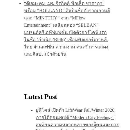
“ดีเจมะตูม-เมฆ จิรกิตต์-พิกเล็ต ชาราฎา”
พร้อม “HOLLAND” ศิลปินชื่อดังจากเกาหลี
และ “MINTTHY” จาก “MFlow
Entertainment” เฉลิมฉลอง “SELBAN”
แบรนด์ครีเอทีฟแฟชั่น เปิดตัวอาร์ไคฟ์แรก
ในชื่อ ‘กำเนิด (Birth)’ เชื่อมคัลเจอร์เกาหลี-
ไทย ผ่านแฟชั่น ความงาม ดนตรี การแสดง
และศิลปะ เข้าด้วยกัน
Latest Post
ยูนิโคล่ เปิดตัว LifeWear Fall/Winter 2026
ภายใต้คอนเซปต์ “Modern City Feelings”
สะท้อนความหลากหลายของผู้คนและการ