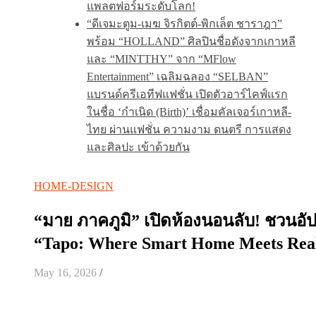
แพลตฟอร์มระดับโลก!
“ดีเจมะตูม-เมฆ จิรกิตต์-พิกเล็ต ชาราฎา”
พร้อม “HOLLAND” ศิลปินชื่อดังจากเกาหลี
และ “MINTTHY” จาก “MFlow
Entertainment” เฉลิมฉลอง “SELBAN”
แบรนด์ครีเอทีฟแฟชั่น เปิดตัวอาร์ไคฟ์แรก
ในชื่อ ‘กำเนิด (Birth)’ เชื่อมคัลเจอร์เกาหลี-
ไทย ผ่านแฟชั่น ความงาม ดนตรี การแสดง
และศิลปะ เข้าด้วยกัน
HOME-DESIGN
“มาย ภาคภูมิ” เปิดห้องนอนลับ! ชวนอั
“Tapo: Where Smart Home Meets Rea
May 16, 2026
/