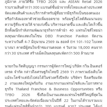
ภูมิภาค ภายใต้ชื่อ TFBO 2026 และ ASEAN Retail 2026
รวบรวมสินค้ากว่า 300 แบรนด์ชั้นนำจากทั้งไทยและต่างประเทศ
จัดแสดงสินค้าและบริการสำหรับผู้ที่อยากมีธุรกิจเป็นของตนเอง
หรือกำลังมองหาตัวช่วยเพิ่มยอดขาย พร้อมชูไฮไลต์สัมมนามอบ
ความรู้ที่จะช่วยให้ ขายเก่งขึ้น บริหารฉลาดขึ้น และเติบโตเร็วขึ้น
อีกทั้งผนึกกำลังกรมพัฒนาธุรกิจการค้านำ 40 แฟรนไชส์ไทยน่า
ลงทุนมาจัดแสดงในโซน DBD Franchise Pavilion จัดงาน
ระหว่างวันที่ 4-7 มิถุนายน 2569 ณ ฮอลล์ EH 101-102 ไบเทค
บางนา คาดมีผู้สนใจเข้าชมงานตลอด 4 วันรวม 18,000 คนจาก
กว่า 30 ประเทศ สร้างเม็ดเงินลงทุนสะพัดกว่า 500 ล้านบาท
นายกวิน กิตติบุญญา กรรมการผู้จัดการใหญ่ บริษัท กวิน อินเตอร์
เทรด จำกัด กล่าวถึงเศรษฐกิจไทยปี 2569 ว่า ภาพรวมยังเติบโต
แม้จะโตช้าแต่ยังไปต่อได้ในช่วงครึ่งปีหลัง บริษัทฯ จึงเตรียมจัด
2 งานแสดงใหญ่พร้อกัน งานแรกงานแฟรนไชส์และโอกาสทาง
ธุรกิจ Thailand Franchise & Business Opportunities หรือ
TFBO 2026 ซึ่งถือเป็นงานแสดงแฟรนไซส์ที่ใหญ่ที่สุดใน
ประเทศไทยและจัดต่อเนื่องมาเป็นปีที่ 22 ในงานได้รวบรวมแบ
รนด์แฟรนไซส์ชั้นนำกว่า 200 แบรนด์ จาก7 ประเทศ ได้แก่