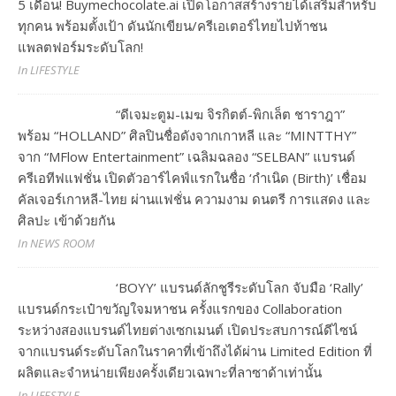
5 เดือน! Buymechocolate.ai เปิดโอกาสสร้างรายได้เสริมสำหรับ
ทุกคน พร้อมตั้งเป้า ดันนักเขียน/ครีเอเตอร์ไทยไปท้าชน
แพลตฟอร์มระดับโลก!
In LIFESTYLE
“ดีเจมะตูม-เมฆ จิรกิตต์-พิกเล็ต ชาราฎา”
พร้อม “HOLLAND” ศิลปินชื่อดังจากเกาหลี และ “MINTTHY”
จาก “MFlow Entertainment” เฉลิมฉลอง “SELBAN” แบรนด์
ครีเอทีฟแฟชั่น เปิดตัวอาร์ไคฟ์แรกในชื่อ ‘กำเนิด (Birth)’ เชื่อม
คัลเจอร์เกาหลี-ไทย ผ่านแฟชั่น ความงาม ดนตรี การแสดง และ
ศิลปะ เข้าด้วยกัน
In NEWS ROOM
‘BOYY’ แบรนด์ลักชูรีระดับโลก จับมือ ‘Rally’
แบรนด์กระเป๋าขวัญใจมหาชน ครั้งแรกของ Collaboration
ระหว่างสองแบรนด์ไทยต่างเซกเมนต์ เปิดประสบการณ์ดีไซน์
จากแบรนด์ระดับโลกในราคาที่เข้าถึงได้ผ่าน Limited Edition ที่
ผลิตและจำหน่ายเพียงครั้งเดียวเฉพาะที่ลาซาด้าเท่านั้น
In LIFESTYLE