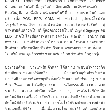
Retail XI – Experience. Expansion. E-Commerce Excellence
นำเสนอเทคโนโลยีเพื่อธุรกิจค้าปลีกและอีคอมเมิร์ซที่ทันสมัย
ที่สุดในภูมิภาค ซึ่งจัดต่อเนื่องมาเป็นปีที่ 11 รวบรวมสินค้าและ
บริการทั้ง POS, ERP, CRM, AI, Martech อุปกรณ์ไลฟ์สด
โซลูชันอี-คอมเมิร์ซ ระบบชำระเงิน ระบบบริหารคลังสินค้า ตู้
จำหน่ายสินค้าอัตโนมัติ ตู้ลอคเกอร์อัตโนมัติ Digital Signage จอ
LED เทคโนโลยีสื่อสารหน้าร้านอัจฉริยะ และอื่นๆ อีกมากมาย
กว่า 100 แบรนด์ชั้นนำจากไทย จีน ญี่ปุ่น ไต้หวัน มาจัดแสดง
สินค้าและบริการเพื่อธุรกิจค้าปลีกแบบครบวงจรทุกระดับตั้งแต่
โมเดริน์เทรด ศูนย์การค้า ซุปเปอร์มาร์เกต ร้านค้าปลีกทุกกลุ่ม
ประกอบด้วย 4 ประเภทสินค้าหลัก ได้แก่ 1.) ระบบบริหารธุรกิจ
ค้าปลีกและซอฟแวร์อัจฉริยะ นำเสนอโซลูชั่นสำหรับเพิ่ม
ประสิทธิภาพการจัดการธุรกิจทั้งหน้าร้านและหลังร้าน 2.) ระบบ
ชำระเงินและเทคโนโลยีธุรกรรม นวัตกรรมเพื่อความสะดวก
รวดเร็ว และแม่นยำในการซื้อขาย 3.) เทคโนโลยีค้าปลีก
อัตโนมัติและเครื่องจักรอัจฉริยะ ยกระดับประสิทธิภาพด้วยระบบ
อัตโนมัติสำหรับร้านค้า 4.) เทคโนโลยีสร้างประสบการณ์หน้า
ร้านและสื่อดิจิทัล เพื่อเพิ่มความโดดเด่นให้ร้านค้าและดึงดูด