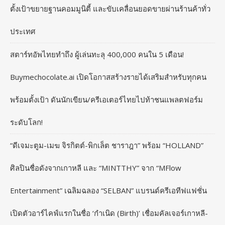
ตั้งเป้าขยายฐานคอมมูนิตี้ และขับเคลื่อนยอดขายผ่านร้านค้าทั่ว
ประเทศ
สตาร์ทอัพไทยทำถึง ผู้เล่นทะลุ 400,000 คนใน 5 เดือน!
Buymechocolate.ai เปิดโอกาสสร้างรายได้เสริมสำหรับทุกคน
พร้อมตั้งเป้า ดันนักเขียน/ครีเอเตอร์ไทยไปท้าชนแพลตฟอร์ม
ระดับโลก!
“ดีเจมะตูม-เมฆ จิรกิตต์-พิกเล็ต ชาราฎา” พร้อม “HOLLAND”
ศิลปินชื่อดังจากเกาหลี และ “MINTTHY” จาก “MFlow
Entertainment” เฉลิมฉลอง “SELBAN” แบรนด์ครีเอทีฟแฟชั่น
เปิดตัวอาร์ไคฟ์แรกในชื่อ ‘กำเนิด (Birth)’ เชื่อมคัลเจอร์เกาหลี-