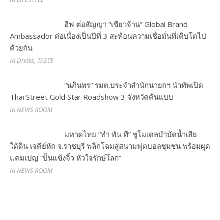
อีฟ ต่อสัญญา “เซียวจ้าน” Global Brand
Ambassador ต่อเนื่องเป็นปีที่ 3 สะท้อนความเชื่อมั่นที่เติบโตไป
ด้วยกัน
In Drinks, TASTE
“นภินทร” รมต.ประจำสำนักนายกฯ นำทัพเปิด
Thai Street Gold Star Roadshow 3 จังหวัดต้นแบบ
In NEWS ROOM
มหาดไทย “ทำ ทัน ที” ชูโมเดลบำบัดน้ำเสีย
ใต้ดิน เจดีย์หัก จ.ราชบุรี พลิกโฉมสู่สนามฟุตบอลชุมชน พร้อมผุด
แคมเปญ “ปั้นแข้งจิ๋ว หัวใจรักษ์โลก”
In NEWS ROOM