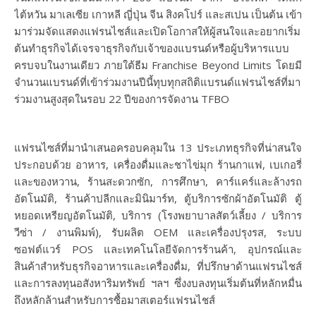
ไต้หวัน มาเลเซีย เกาหลี ญี่ปุ่น จีน สิงคโปร์ และสเปน เป็นต้น เข้า
มาร่วมจัดแสดงแฟรนไชส์และเปิดโอกาสให้ผู้สนใจและอยากเริ่ม
ต้นทำธุรกิจได้เจรจาธุรกิจกับเจ้าของแบรนด์หรือผู้บริหารแบบ
ครบจบในงานเดียว ภายใต้ธีม Franchise Beyond Limits โดยมี
จำนวนแบรนด์ที่เข้าร่วมงานปีนี้ทุบทุกสถิติแบรนด์แฟรนไชส์ที่มา
ร่วมงานสูงสุดในรอบ 22 ปีของการจัดงาน TFBO
แฟรนไซส์ที่มานำเสนอครอบคลุมใน 13 ประเภทธุรกิจที่น่าสนใจ
ประกอบด้วย อาหาร, เครื่องดื่มและชาไข่มุก ร้านกาแฟ, เบเกอรี่
และของหวาน, ร้านสะดวกซัก, การศึกษา, คาร์แคร์และล้างรถ
อัตโนมัติ, ร้านค้าปลีกและมินิมาร์ท, ตู้บริการซักผ้าอัตโนมัติ ตู้
หยอดเหรียญอัตโนมัติ, บริการ (โรงพยาบาลสัตว์เลี้ยง / บริการ
วีซ่า / งานพิมพ์), รับผลิต OEM และเครื่องปรุงรส, ระบบ
ซอฟต์แวร์ POS และเทคโนโลยีจัดการร้านค้า, อุปกรณ์และ
สินค้าสำหรับธุรกิจอาหารและเครื่องดื่ม, ที่ปรึกษาด้านแฟรนไชส์
และการลงทุนอสังหาริมทรัพย์ ฯลฯ ซึ่งงบลงทุนเริ่มต้นที่หลักหมื่น
ถึงหลักล้านสำหรับการซื้อมาสเตอร์แฟรนไชส์