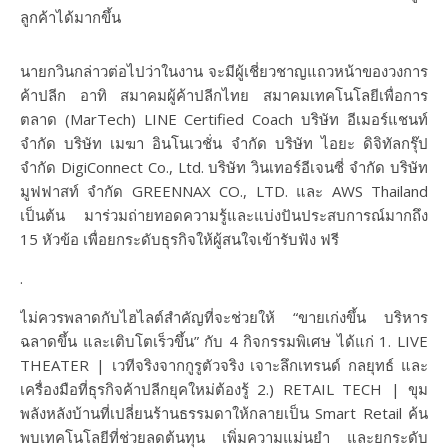
ลูกค้าได้มากขึ้น
นายกวินกล่าวต่อไปว่าในงาน จะมีผู้เชี่ยวชาญแถวหน้าของวงการ
ค้าปลีก อาทิ สมาคมผู้ค้าปลีกไทย สมาคมเทคโนโลยีเพื่อการ
ตลาด (MarTech) LINE Certified Coach บริษัท อีเมอร์แชนท์
จำกัด บริษัท เมฆา อินโนเวชั่น จำกัด บริษัท ไอยะ ดิจิทัลกรุ๊ป
จำกัด DigiConnect Co., Ltd. บริษัท วินเทอร์อีเจนซี่ จำกัด บริษัท
มูฟฟาสท์ จำกัด GREENNAX CO., LTD. และ AWS Thailand
เป็นต้น มาร่วมถ่ายทอดความรู้และแบ่งปันประสบการณ์มากถึง
15 หัวข้อ เพื่อยกระดับธุรกิจให้ผู้สนใจเข้ารับฟัง ฟรี
.
ไม่ควรพลาดกับไฮไลต์สำคัญที่จะช่วยให้ “ขายเก่งขึ้น บริหาร
ฉลาดขึ้น และเติบโตเร็วขึ้น” กับ 4 กิจกรรมพิเศษ ได้แก่ 1. LIVE
THEATER | เวทีจริงจากกูรูตัวจริง เจาะลึกเทรนด์ กลยุทธ์ และ
เครื่องมือที่ธุรกิจค้าปลีกยุคใหม่ต้องรู้ 2.) RETAIL TECH | ขุม
พลังหลังบ้านที่เปลี่ยนร้านธรรมดาให้กลายเป็น Smart Retail ค้น
พบเทคโนโลยีที่ช่วยลดต้นทุน เพิ่มความแม่นยำ และยกระดับ