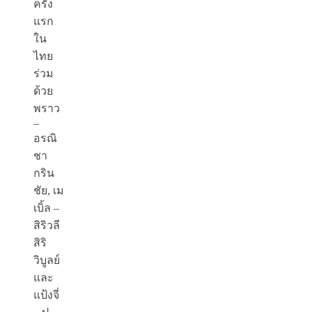
ครั้ง
แรก
ใน
ไทย
ร่วม
ด้วย
พราว
–
อรณิ
ชา
กริน
ชัย, เม
เบิ้ล –
สิริวลี
สิริ
วิบูลย์
และ
แป้งจี่