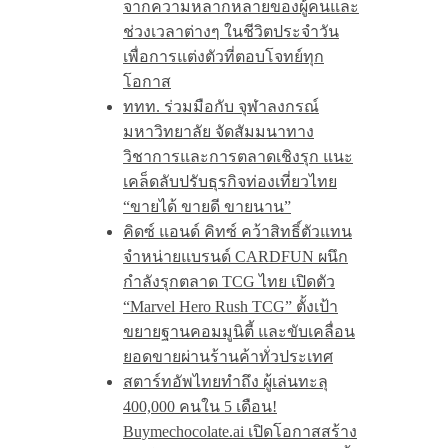
จากความหลากหลายของผู้คนและ
ช่วงเวลาต่างๆ ในชีวิตประจำวัน
เพื่อการแต่งตัวที่ตอบโจทย์ทุก
โอกาส
ททท. ร่วมมือกับ จุฬาลงกรณ์
มหาวิทยาลัย จัดสัมมนาทาง
วิชาการและการตลาดเชิงรุก แนะ
เคล็ดลับปรับธุรกิจท่องเที่ยวไทย
“ขายได้ ขายดี ขายนาน”
คิดซ์ แอนด์ คิทซ์ คว้าสิทธิ์ตัวแทน
จำหน่ายแบรนด์ CARDFUN ผนึก
กำลังรุกตลาด TCG ไทย เปิดตัว
“Marvel Hero Rush TCG” ตั้งเป้า
ขยายฐานคอมมูนิตี้ และขับเคลื่อน
ยอดขายผ่านร้านค้าทั่วประเทศ
สตาร์ทอัพไทยทำถึง ผู้เล่นทะลุ
400,000 คนใน 5 เดือน!
Buymechocolate.ai เปิดโอกาสสร้าง