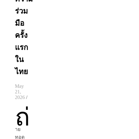
ร่วม
มือ
ครั้ง
แรก
ใน
ไทย
May
21,
2026
/
ถ่
าย
ทอด