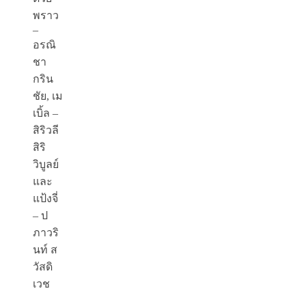
พราว
–
อรณิ
ชา
กริน
ชัย, เม
เบิ้ล –
สิริวลี
สิริ
วิบูลย์
และ
แป้งจี่
– ป
ภาวริ
นท์ ส
วัสดิ
เวช