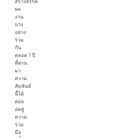
สร้างสรรค์
ผล
งาน
บาง
อย่าง
ร่วม
กัน
ตลอด 7 ปี
ที่ผ่าน
มา
ความ
สัมพันธ์
นี้ได้
ต่อย
อดสู่
ความ
ร่วม
มือ