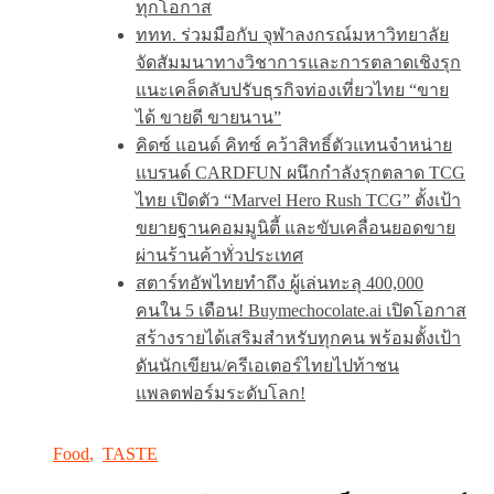
ทุกโอกาส
ททท. ร่วมมือกับ จุฬาลงกรณ์มหาวิทยาลัย
จัดสัมมนาทางวิชาการและการตลาดเชิงรุก
แนะเคล็ดลับปรับธุรกิจท่องเที่ยวไทย “ขาย
ได้ ขายดี ขายนาน”
คิดซ์ แอนด์ คิทซ์ คว้าสิทธิ์ตัวแทนจำหน่าย
แบรนด์ CARDFUN ผนึกกำลังรุกตลาด TCG
ไทย เปิดตัว “Marvel Hero Rush TCG” ตั้งเป้า
ขยายฐานคอมมูนิตี้ และขับเคลื่อนยอดขาย
ผ่านร้านค้าทั่วประเทศ
สตาร์ทอัพไทยทำถึง ผู้เล่นทะลุ 400,000
คนใน 5 เดือน! Buymechocolate.ai เปิดโอกาส
สร้างรายได้เสริมสำหรับทุกคน พร้อมตั้งเป้า
ดันนักเขียน/ครีเอเตอร์ไทยไปท้าชน
แพลตฟอร์มระดับโลก!
Food
,
TASTE