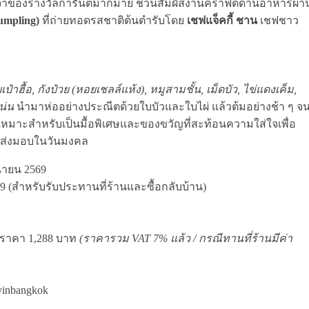
 เจ้าของรางวัลการันตีมากมาย ชวนสัมผัสงานคราฟต์ด้านอาหารผ่า
umpling)
ที่ถ่ายทอดรสชาติต้นตำรับโดย
เชฟแจ็คกี้ ชาน
เชฟชาว
ป๋าฮื้อ
, กังป๋วย (หอยเชลล์แห้ง), หมูสามชั้น, เม็ดบัว, ไข่แดงเค็ม,
แน่น
นำมาห่ออย่างประณีตด้วยใบบัวและใบไผ่ แล้วต้มอย่างช้า ๆ จ
คำ เหมาะสำหรับเป็นมื้อพิเศษและของขวัญที่สะท้อนความใส่ใจเพื่อ
มส่งมอบในวันมงคล
ถุนายน 2569
569 (สำหรับรับประทานที่ร้านและซื้อกลับบ้าน)
ม ราคา 1,288 บาท
(ราคารวม VAT 7% แล้ว / กรณีทานที่ร้านมีค่า
yinbangkok