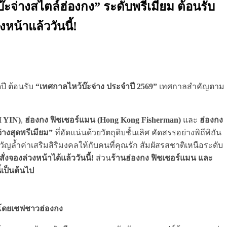
บ๊ะจ่างสไตล์ฮ่องกง” ระดับพรีเมียม ต้อนรับ
งหน้าแล้ววันนี้!
ี ต้อนรับ
“เทศกาลไหว้บ๊ะจ่าง ประจำปี 2569”
เทศกาลสำคัญตาม
 YIN)
,
ฮ่องกง ฟิชเชอร์แมน (Hong Kong Fisherman)
และ
ฮ่องกง
จ่างสุดพรีเมียม”
ที่อัดแน่นด้วยวัตถุดิบชั้นเลิศ คัดสรรอย่างพิถีพิถัน
ญล้ำค่าเสริมสิริมงคลให้กับคนที่คุณรัก สัมผัสรสชาติเหนือระดับ
สั่งจองล่วงหน้าได้แล้ววันนี้!
ส่วน
ร้านฮ่องกง ฟิชเชอร์แมน และ
เป็นต้นไป
 โดยเชฟชาวฮ่องกง