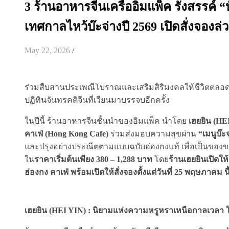
3 ร้านอาหารจีนเครืออิมแพ็ค รังสรรค์ “
เทศกาลไหว้บ๊ะจ่างปี 2569 เปิดสั่งจองล่ว
May 22, 2026
/
ร่วมสืบสานประเพณีโบราณและเสริมสิริมงคลให้ชีวิตตลอดป
ปฏิทินจันทรคติจีนที่เวียนมาบรรจบอีกครั้ง
ในปีนี้ ร้านอาหารจีนชั้นนำของอิมแพ็ค นำโดย
เฮยยิน (
HEI
คาเฟ่ (
Hong Kong Cafe)
ร่วมส่งมอบความสุขผ่าน
“เมนูบ๊ะ
และปรุงอย่างประณีตตามแบบฉบับฮ่องกงแท้ เพื่อเป็นของขวั
ใน
ราคาเริ่มต้นเพียง
380 – 1,288 บาท
โดย
ร้านเฮยยินเปิดให้
ฮ่องกง คาเฟ่ พร้อมเปิดให้สั่งจองตั้งแต่วันที่
25 พฤษภาคม นี้
เฮยยิน (HEI YIN) : นิยามแห่งความหรูหราเหนือกาลเวลา