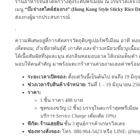
ร้านอาหารจีนสไตล์กวางตุ้งระดับพรีเมียม ณ เกษรวิลเลจ
เมนู
“บ๊ะจ่างสไตล์ฮ่องกง” (Hong Kong Style Sticky Rice D
ฮ่องกงผู้มากประสบการณ์
.
ความพิเศษอยู่ที่การคัดสรรวัตถุดิบซูเปอร์พรีเมียม อาทิ
หอยเ
เห็ดหอม, ถั่วเขียวพันธุ์ดี, เกาลัด และข้าวเหนียวเขี้ยวงูเนื้อ
ได้เนื้อสัมผัสที่นุ่มละมุน ส่งกลิ่นหอมอบอวล ไส้แน่นเต็ม
มอบให้คนสำคัญ มาพร้อมตะกร้าสานสวยงามเลอค่าพร้อ
ระยะเวลาเปิดจอง:
ตั้งแต่วันนี้เป็นต้นไป จนถึง 19 มิ
ช่วงเวลารับสินค้า/จำหน่าย:
วันที่ 1 – 19 มิถุนายน 2
ราคา:
1 ชิ้น ราคา 488 บาท
ชุดของขวัญ (2 ชิ้น) บรรจุในตะกร้าสุดพรีเมีย
บริการ Service Charge เพิ่มเติม 10%)
พิกัด: ร้านเฮยยิน
ชั้น 3 ศูนย์การค้าเกษรวิลเลจ
ช่องทางสั่งจอง:
โทร. 080-964-5423 หรือ LINE: @hei