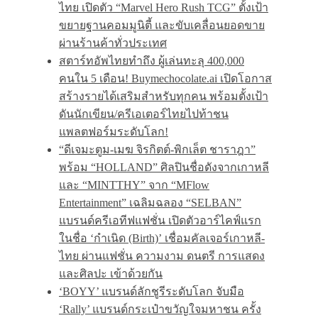
ไทย เปิดตัว “Marvel Hero Rush TCG” ตั้งเป้า
ขยายฐานคอมมูนิตี้ และขับเคลื่อนยอดขาย
ผ่านร้านค้าทั่วประเทศ
สตาร์ทอัพไทยทำถึง ผู้เล่นทะลุ 400,000
คนใน 5 เดือน! Buymechocolate.ai เปิดโอกาส
สร้างรายได้เสริมสำหรับทุกคน พร้อมตั้งเป้า
ดันนักเขียน/ครีเอเตอร์ไทยไปท้าชน
แพลตฟอร์มระดับโลก!
“ดีเจมะตูม-เมฆ จิรกิตต์-พิกเล็ต ชาราฎา”
พร้อม “HOLLAND” ศิลปินชื่อดังจากเกาหลี
และ “MINTTHY” จาก “MFlow
Entertainment” เฉลิมฉลอง “SELBAN”
แบรนด์ครีเอทีฟแฟชั่น เปิดตัวอาร์ไคฟ์แรก
ในชื่อ ‘กำเนิด (Birth)’ เชื่อมคัลเจอร์เกาหลี-
ไทย ผ่านแฟชั่น ความงาม ดนตรี การแสดง
และศิลปะ เข้าด้วยกัน
‘BOYY’ แบรนด์ลักชูรีระดับโลก จับมือ
‘Rally’ แบรนด์กระเป๋าขวัญใจมหาชน ครั้ง