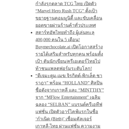
กำลังรุกตลาด TCG ไทย เปิดตัว
“Marvel Hero Rush TCG” ตั้งเป้า
ขยายฐานคอมมูนิตี้ และขับเคลื่อน
ยอดขายผ่านร้านค้าทั่วประเทศ
สตาร์ทอัพไทยทำถึง ผู้เล่นทะลุ
400,000 คนใน 5 เดือน!
Buymechocolate.ai เปิดโอกาสสร้าง
รายได้เสริมสำหรับทุกคน พร้อมตั้ง
เป้า ดันนักเขียน/ครีเอเตอร์ไทยไป
ท้าชนแพลตฟอร์มระดับโลก!
“ดีเจมะตูม-เมฆ จิรกิตต์-พิกเล็ต ชา
ราฎา” พร้อม “HOLLAND” ศิลปิน
ชื่อดังจากเกาหลี และ “MINTTHY”
จาก “MFlow Entertainment” เฉลิม
ฉลอง “SELBAN” แบรนด์ครีเอทีฟ
แฟชั่น เปิดตัวอาร์ไคฟ์แรกในชื่อ
‘กำเนิด (Birth)’ เชื่อมคัลเจอร์
เกาหลี-ไทย ผ่านแฟชั่น ความงาม